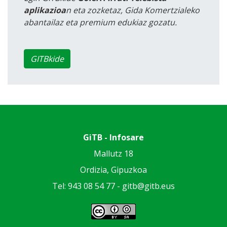
aplikazioa
n eta zozketaz, Gida Komertzialeko
abantailaz eta premium edukiaz gozatu.
GITBkide
GiTB - Infosare
Mallutz 18
Ordizia, Gipuzkoa
Tel: 943 08 54 77 -
gitb@gitb.eus