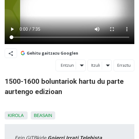
Gehitu gaitzazu Googlen
Entzun
Itzuli
Erraztu
1500-1600 boluntariok hartu du parte
aurtengo edizioan
KIROLA
BEASAIN
Egin GITBkide
Goierri Irrati Telebista