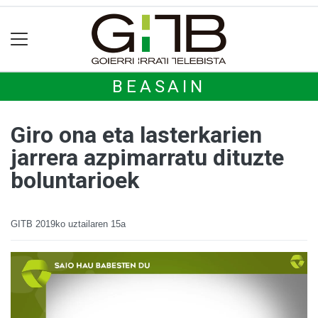
BEASAIN
Giro ona eta lasterkarien
jarrera azpimarratu dituzte
boluntarioek
GITB
2019ko uztailaren 15a