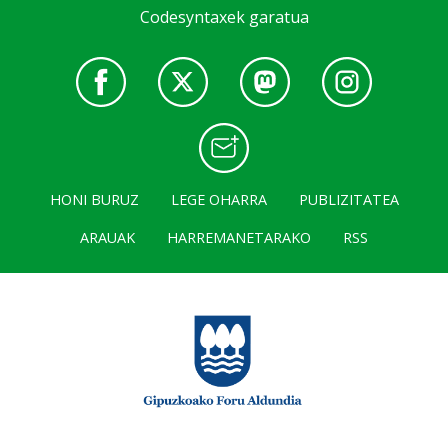
Codesyntaxek garatua
HONI BURUZ
LEGE OHARRA
PUBLIZITATEA
ARAUAK
HARREMANETARAKO
RSS