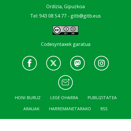
Ordizia, Gipuzkoa
Tel: 943 08 54 77 -
gitb@gitb.eus
Codesyntaxek garatua
HONI BURUZ
LEGE OHARRA
PUBLIZITATEA
ARAUAK
HARREMANETARAKO
RSS