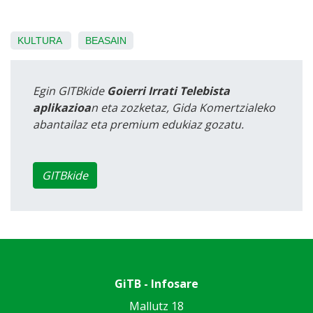
KULTURA
BEASAIN
Egin GITBkide
Goierri Irrati Telebista
aplikazioa
n eta zozketaz, Gida Komertzialeko
abantailaz eta premium edukiaz gozatu.
GITBkide
GiTB - Infosare
Mallutz 18