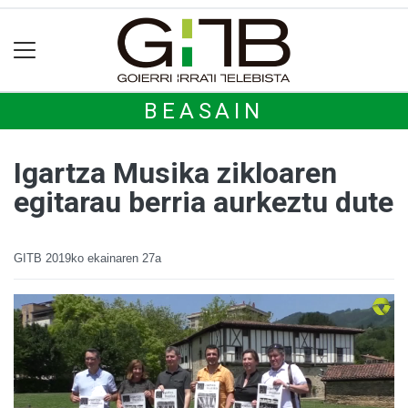
BEASAIN
Igartza Musika zikloaren
egitarau berria aurkeztu dute
GITB
2019ko ekainaren 27a