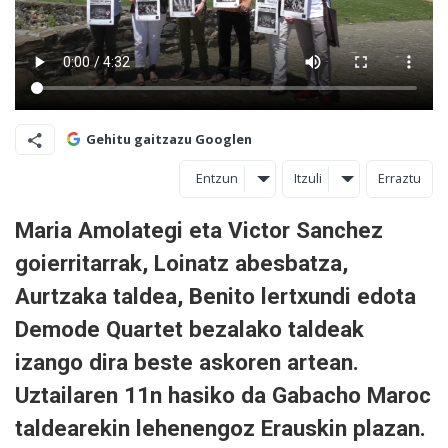
Gehitu gaitzazu Googlen
Entzun
Itzuli
Erraztu
Maria Amolategi eta Victor Sanchez
goierritarrak, Loinatz abesbatza,
Aurtzaka taldea, Benito lertxundi edota
Demode Quartet bezalako taldeak
izango dira beste askoren artean.
Uztailaren 11n hasiko da Gabacho Maroc
taldearekin lehenengoz Erauskin plazan.