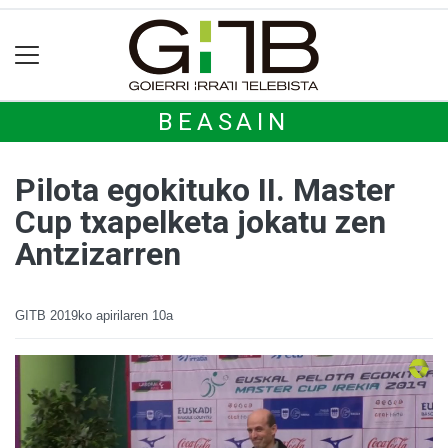
BEASAIN
Pilota egokituko II. Master
Cup txapelketa jokatu zen
Antzizarren
GITB
2019ko apirilaren 10a