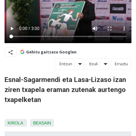
Gehitu gaitzazu Googlen
Entzun
Itzuli
Erraztu
Esnal-Sagarmendi eta Lasa-Lizaso izan
ziren txapela eraman zutenak aurtengo
txapelketan
KIROLA
BEASAIN