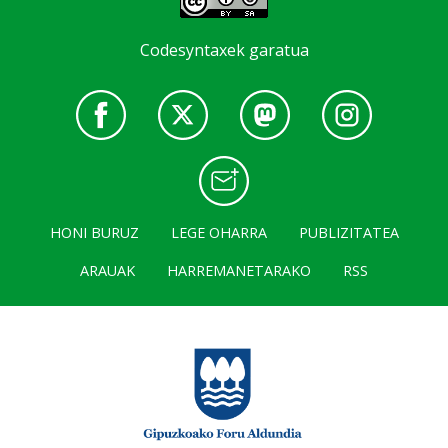
Codesyntaxek garatua
HONI BURUZ
LEGE OHARRA
PUBLIZITATEA
ARAUAK
HARREMANETARAKO
RSS