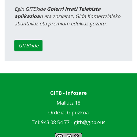
Egin GITBkide
Goierri Irrati Telebista
aplikazioa
n eta zozketaz, Gida Komertzialeko
abantailaz eta premium edukiaz gozatu.
GITBkide
GiTB - Infosare
Mallutz 18
Ordizia, Gipuzkoa
Tel: 943 08 54 77 -
gitb@gitb.eus