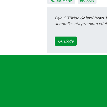
INGURUMENA
BEASAIN
Egin GITBkide
Goierri Irrati 
abantailaz eta premium eduk
GITBkide