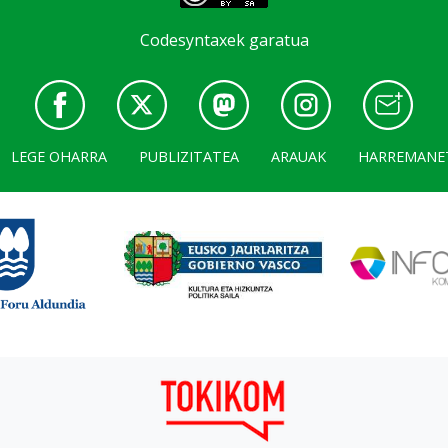
Codesyntaxek garatua
LEGE OHARRA
PUBLIZITATEA
ARAUAK
HARREMANE