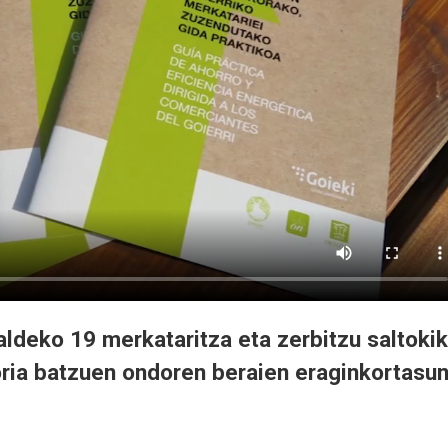
ldeko 19 merkataritza eta zerbitzu saltokik
oria batzuen ondoren beraien eraginkortasu