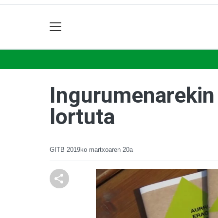
Ingurumenarekin 
lortuta
GITB
2019ko martxoaren 20a