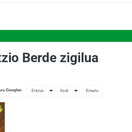
io Berde zigilua
azu Googlen
Entzun
Itzuli
Erraztu