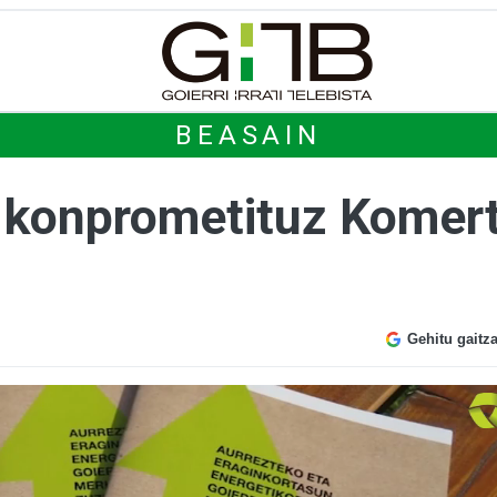
BEASAIN
konprometituz Komertz
Gehitu gaitz