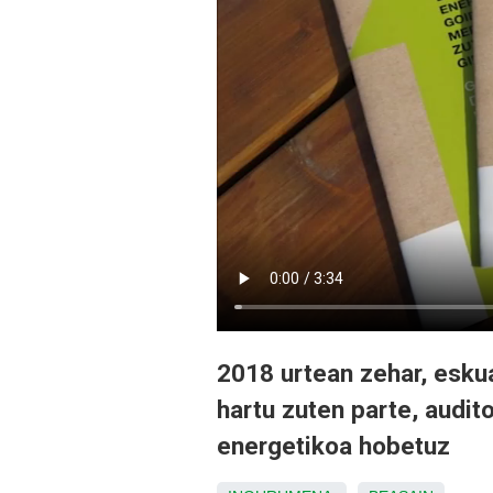
2018 urtean zehar, eskua
hartu zuten parte, audit
energetikoa hobetuz