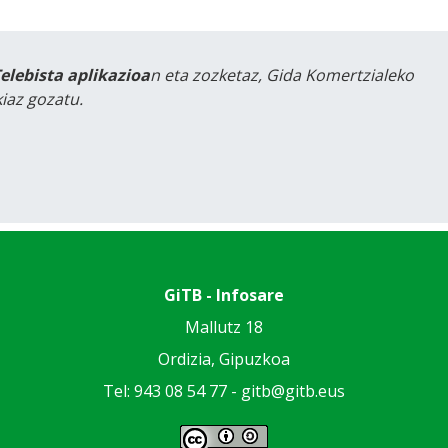
Telebista aplikazioa
n eta zozketaz, Gida Komertzialeko
iaz gozatu.
GiTB - Infosare
Mallutz 18
Ordizia, Gipuzkoa
Tel: 943 08 54 77 -
gitb@gitb.eus