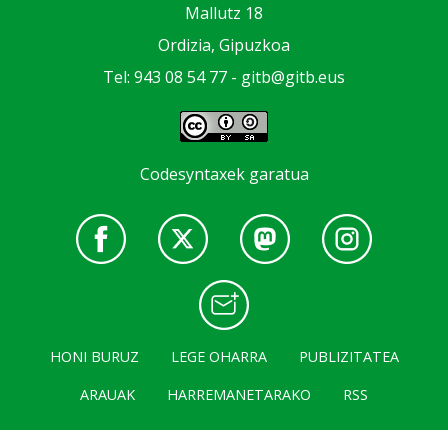
Mallutz 18
Ordizia, Gipuzkoa
Tel: 943 08 54 77 -
gitb@gitb.eus
Codesyntaxek garatua
HONI BURUZ
LEGE OHARRA
PUBLIZITATEA
ARAUAK
HARREMANETARAKO
RSS