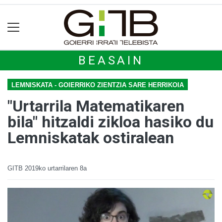
BEASAIN
LEMNISKATA - GOIERRIKO ZIENTZIA SARE HERRIKOIA
"Urtarrila Matematikaren
bila" hitzaldi zikloa hasiko du
Lemniskatak ostiralean
GITB
2019ko urtarrilaren 8a