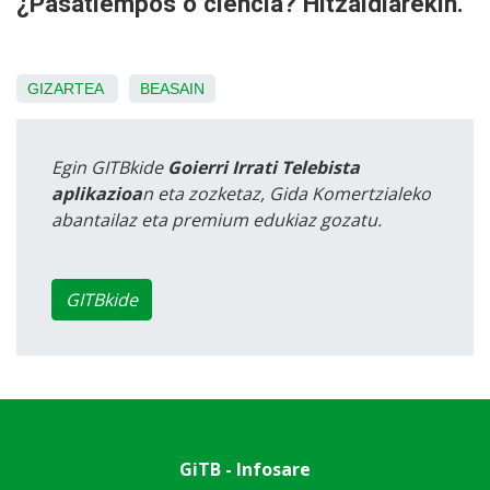
¿Pasatiempos o ciencia? Hitzaldiarekin.
GIZARTEA
BEASAIN
Egin GITBkide
Goierri Irrati Telebista
aplikazioa
n eta zozketaz, Gida Komertzialeko
abantailaz eta premium edukiaz gozatu.
GITBkide
GiTB - Infosare