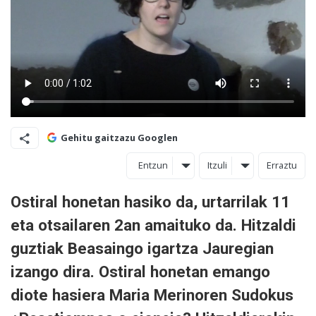
Gehitu gaitzazu Googlen
Entzun
Itzuli
Erraztu
Ostiral honetan hasiko da, urtarrilak 11
eta otsailaren 2an amaituko da. Hitzaldi
guztiak Beasaingo igartza Jauregian
izango dira. Ostiral honetan emango
diote hasiera Maria Merinoren Sudokus