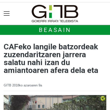
BEASAIN
CAFeko langile batzordeak
zuzendaritzaren jarrera
salatu nahi izan du
amiantoaren afera dela eta
GITB
2018ko azaroaren 9a