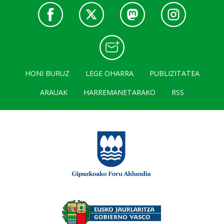
HONI BURUZ
LEGE OHARRA
PUBLIZITATEA
ARAUAK
HARREMANETARAKO
RSS