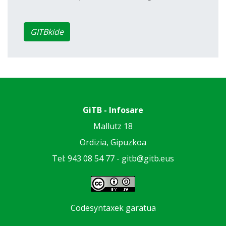
GITBkide
GiTB - Infosare
Mallutz 18
Ordizia, Gipuzkoa
Tel: 943 08 54 77 -
gitb@gitb.eus
Codesyntaxek garatua