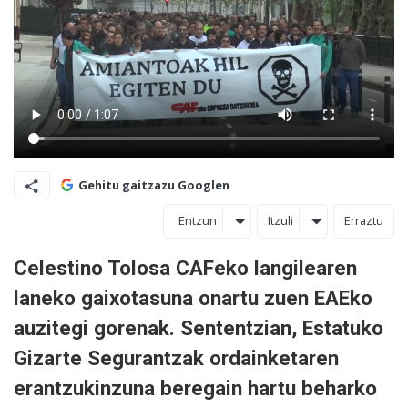
Gehitu gaitzazu Googlen
Entzun
Itzuli
Erraztu
Celestino Tolosa CAFeko langilearen
laneko gaixotasuna onartu zuen EAEko
auzitegi gorenak. Sententzian, Estatuko
Gizarte Segurantzak ordainketaren
erantzukinzuna beregain hartu beharko