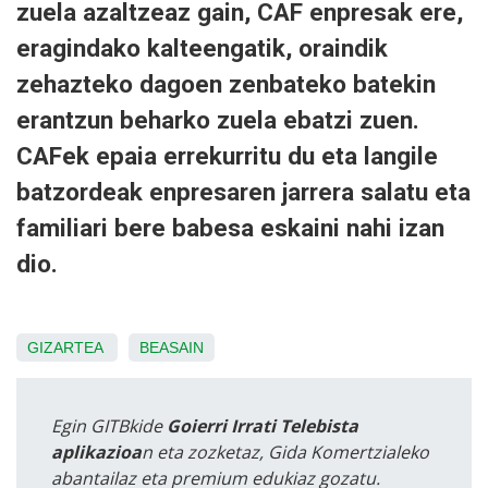
zuela azaltzeaz gain, CAF enpresak ere,
eragindako kalteengatik, oraindik
zehazteko dagoen zenbateko batekin
erantzun beharko zuela ebatzi zuen.
CAFek epaia errekurritu du eta langile
batzordeak enpresaren jarrera salatu eta
familiari bere babesa eskaini nahi izan
dio.
GIZARTEA
BEASAIN
Egin GITBkide
Goierri Irrati Telebista
aplikazioa
n eta zozketaz, Gida Komertzialeko
abantailaz eta premium edukiaz gozatu.