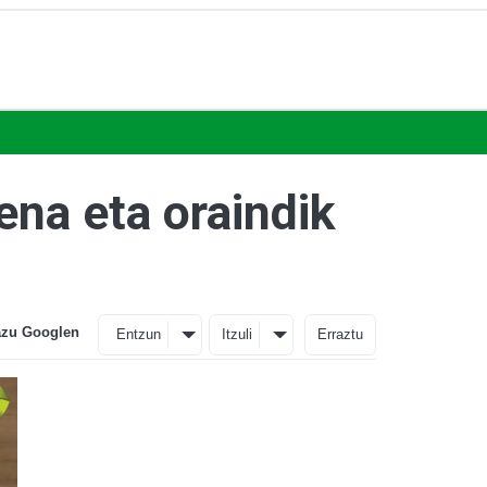
na eta oraindik
azu Googlen
Entzun
Itzuli
Erraztu