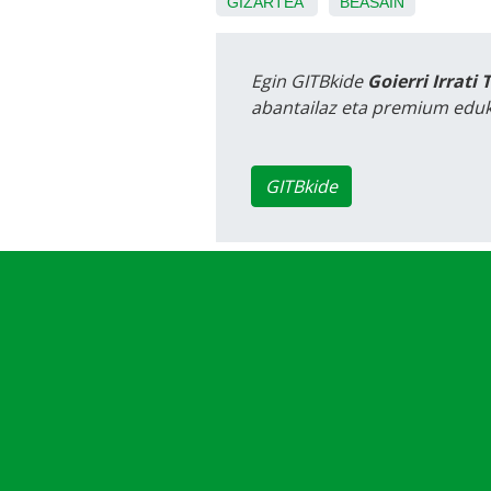
GIZARTEA
BEASAIN
Egin GITBkide
Goierri Irrati 
abantailaz eta premium eduk
GITBkide