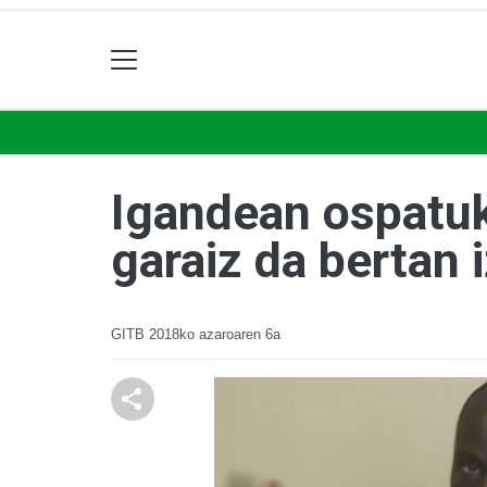
Igandean ospatuk
garaiz da bertan
GITB
2018ko azaroaren 6a