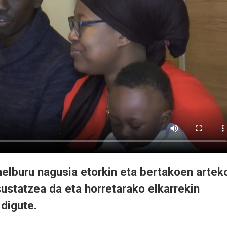
elburu nagusia etorkin eta bertakoen artek
ustatzea da eta horretarako elkarrekin
digute.