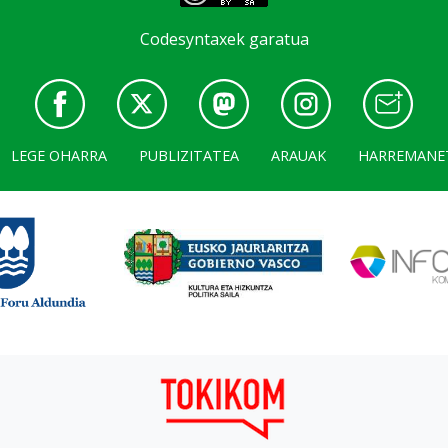
Codesyntaxek garatua
LEGE OHARRA
PUBLIZITATEA
ARAUAK
HARREMANE