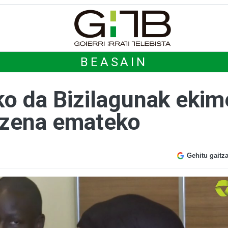
BEASAIN
o da Bizilagunak ekime
 izena emateko
Gehitu gaitz