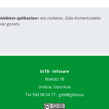
Telebista aplikazioa
n eta zozketaz, Gida Komertzialeko
iaz gozatu.
GiTB - Infosare
Mallutz 18
Ordizia, Gipuzkoa
Tel: 943 08 54 77 -
gitb@gitb.eus