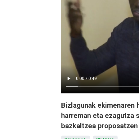
Bizlagunak ekimenaren h
harreman eta ezagutza s
bazkaltzea proposatzen 