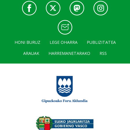
HONI BURUZ
LEGE OHARRA
PUBLIZITATEA
ARAUAK
HARREMANETARAKO
RSS