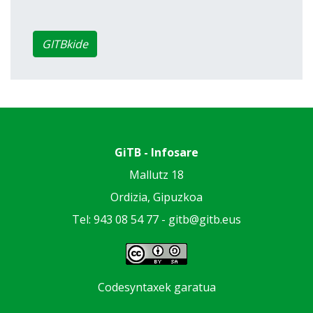
GITBkide
GiTB - Infosare
Mallutz 18
Ordizia, Gipuzkoa
Tel: 943 08 54 77 -
gitb@gitb.eus
Codesyntaxek garatua