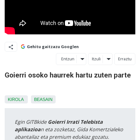
Gehitu gaitzazu Googlen
Entzun
Itzuli
Erraztu
Goierri osoko haurrek hartu zuten parte
KIROLA
BEASAIN
Egin GITBkide
Goierri Irrati Telebista
aplikazioa
n eta zozketaz, Gida Komertzialeko
abantailaz eta premium edukiaz gozatu.