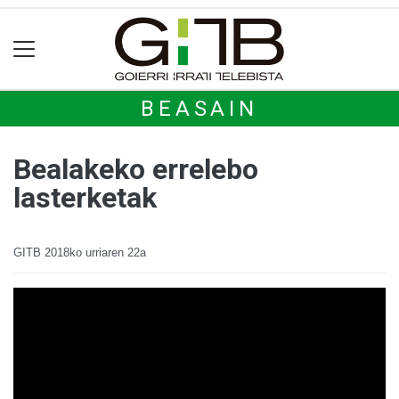
BEASAIN
Bealakeko errelebo
lasterketak
GITB
2018ko urriaren 22a