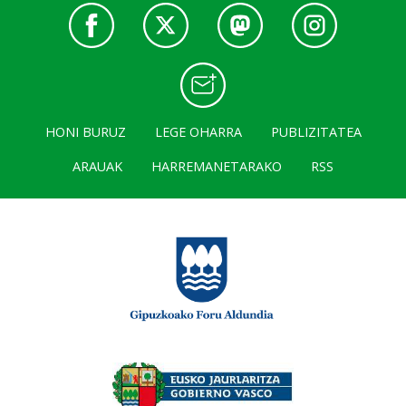
HONI BURUZ
LEGE OHARRA
PUBLIZITATEA
ARAUAK
HARREMANETARAKO
RSS