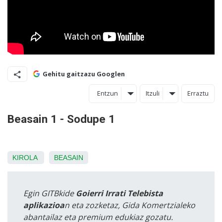
Gehitu gaitzazu Googlen
Entzun
Itzuli
Erraztu
Beasain 1 - Sodupe 1
KIROLA
BEASAIN
Egin GITBkide
Goierri Irrati Telebista
aplikazioa
n eta zozketaz, Gida Komertzialeko
abantailaz eta premium edukiaz gozatu.