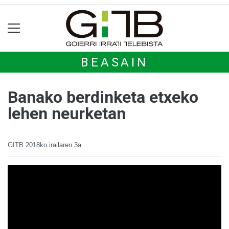
BEASAIN
Banako berdinketa etxeko
lehen neurketan
GITB
2018ko irailaren 3a