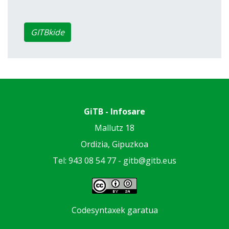
GITBkide
GiTB - Infosare
Mallutz 18
Ordizia, Gipuzkoa
Tel: 943 08 54 77 -
gitb@gitb.eus
Codesyntaxek garatua