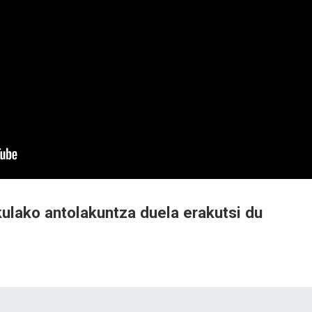
ulako antolakuntza duela erakutsi du