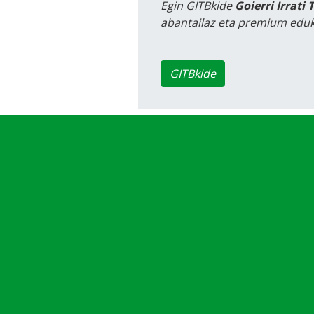
Egin GITBkide
Goierri Irrati 
abantailaz eta premium eduk
GITBkide