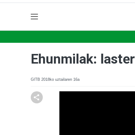
Ehunmilak: laster
GITB
2018ko uztailaren 16a