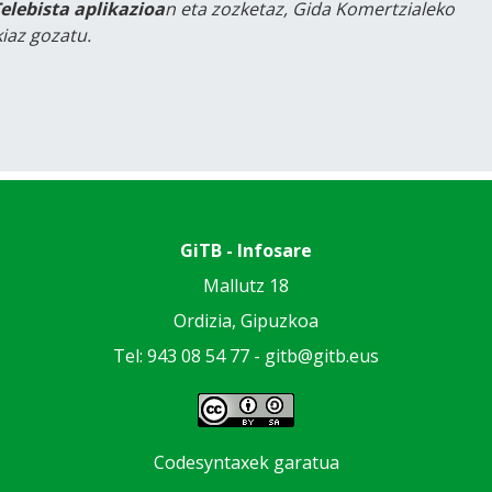
Telebista aplikazioa
n eta zozketaz, Gida Komertzialeko
iaz gozatu.
GiTB - Infosare
Mallutz 18
Ordizia, Gipuzkoa
Tel: 943 08 54 77 -
gitb@gitb.eus
Codesyntaxek garatua