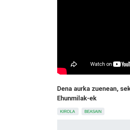
Dena aurka zuenean, sek
Ehunmilak-ek
KIROLA
BEASAIN