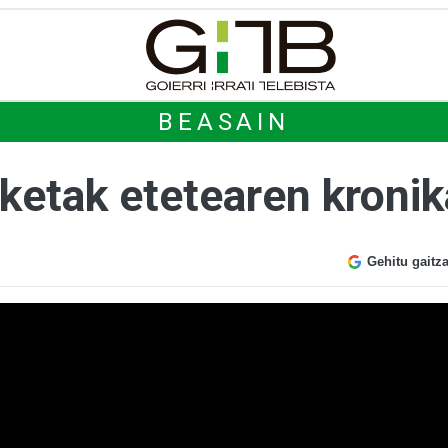
BEASAIN
ketak etetearen kronik
Gehitu gaitz