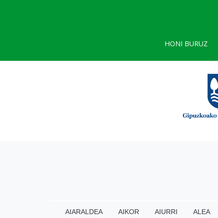
HONI BURUZ
AIARALDEA
AIKOR
AIURRI
ALEA