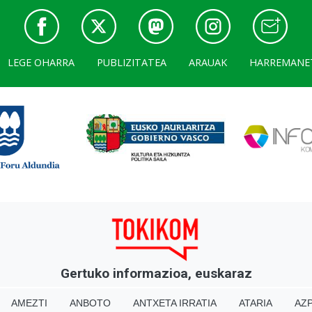
LEGE OHARRA
PUBLIZITATEA
ARAUAK
HARREMANE
Gertuko informazioa, euskaraz
AMEZTI
ANBOTO
ANTXETA IRRATIA
ATARIA
AZP