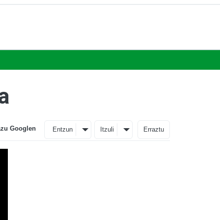
a
azu Googlen
Entzun
Itzuli
Erraztu