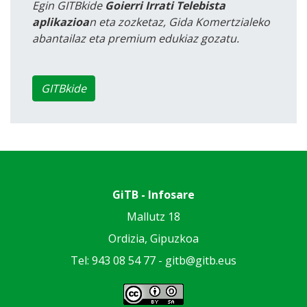
Egin GITBkide
Goierri Irrati Telebista
aplikazioa
n eta zozketaz, Gida Komertzialeko
abantailaz eta premium edukiaz gozatu.
GITBkide
GiTB - Infosare
Mallutz 18
Ordizia, Gipuzkoa
Tel: 943 08 54 77 -
gitb@gitb.eus