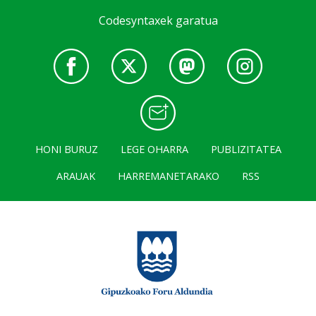
Codesyntaxek garatua
HONI BURUZ
LEGE OHARRA
PUBLIZITATEA
ARAUAK
HARREMANETARAKO
RSS