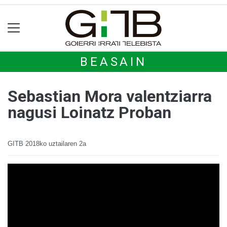
BEASAIN
Sebastian Mora valentziarra
nagusi Loinatz Proban
GITB
2018ko uztailaren 2a