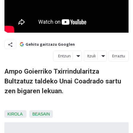
Gehitu gaitzazu Googlen
Entzun
Itzuli
Erraztu
Ampo Goierriko Txirrindularitza
Bultzatuz taldeko Unai Coadrado sartu
zen bigaren lekuan.
KIROLA
BEASAIN