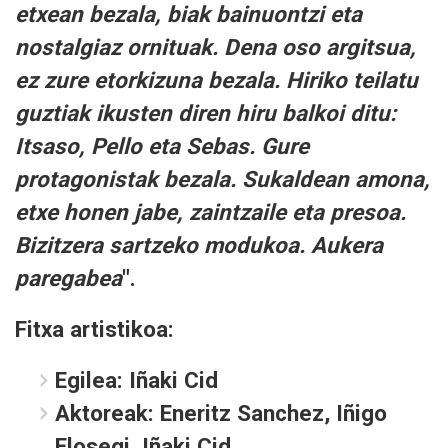
etxean bezala, biak bainuontzi eta
nostalgiaz ornituak. Dena oso argitsua,
ez zure etorkizuna bezala. Hiriko teilatu
guztiak ikusten diren hiru balkoi ditu:
Itsaso, Pello eta Sebas. Gure
protagonistak bezala. Sukaldean amona,
etxe honen jabe, zaintzaile eta presoa.
Bizitzera sartzeko modukoa. Aukera
paregabea
".
Fitxa artistikoa:
Egilea:
Iñaki Cid
Aktoreak:
Eneritz Sanchez, Iñigo
Elosegi, Iñaki Cid