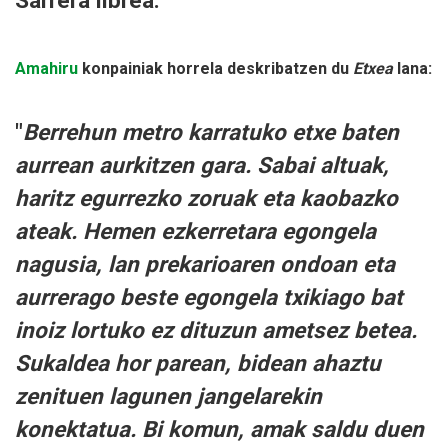
Sarrera librea.
Amahiru
konpainiak horrela deskribatzen du
Etxea
lana:
"
Berrehun metro karratuko etxe baten
aurrean aurkitzen gara. Sabai altuak,
haritz egurrezko zoruak eta kaobazko
ateak. Hemen ezkerretara egongela
nagusia, lan prekarioaren ondoan eta
aurrerago beste egongela txikiago bat
inoiz lortuko ez dituzun ametsez betea.
Sukaldea hor parean, bidean ahaztu
zenituen lagunen jangelarekin
konektatua. Bi komun, amak saldu duen