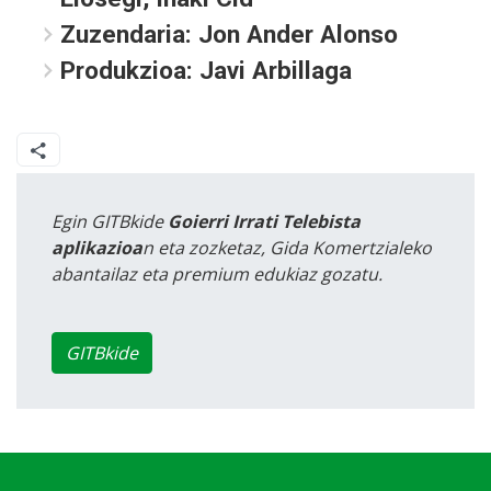
Zuzendaria:
Jon Ander Alonso
Produkzioa:
Javi Arbillaga
Egin GITBkide
Goierri Irrati Telebista
aplikazioa
n eta zozketaz, Gida Komertzialeko
abantailaz eta premium edukiaz gozatu.
GITBkide