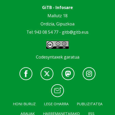
GiTB - Infosare
Mallutz 18
Ordizia, Gipuzkoa
Tel: 943 08 54 77 -
gitb@gitb.eus
Codesyntaxek garatua
HONI BURUZ
LEGE OHARRA
PUBLIZITATEA
ARAUAK
HARREMANETARAKO
RSS