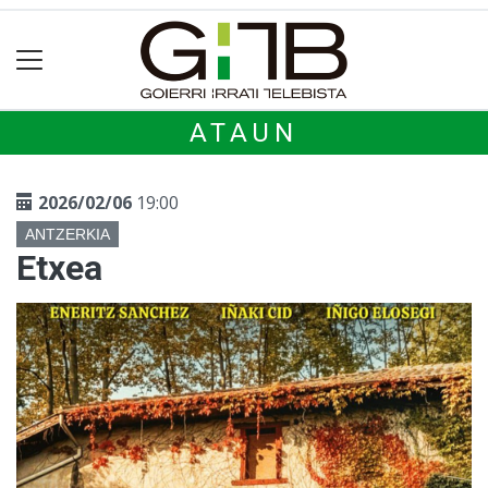
ATAUN
2026/02/06
19:00
ANTZERKIA
Etxea