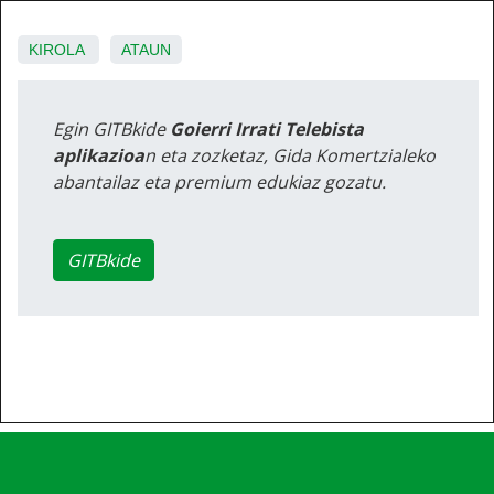
KIROLA
ATAUN
Egin GITBkide
Goierri Irrati Telebista
aplikazioa
n eta zozketaz, Gida Komertzialeko
abantailaz eta premium edukiaz gozatu.
GITBkide