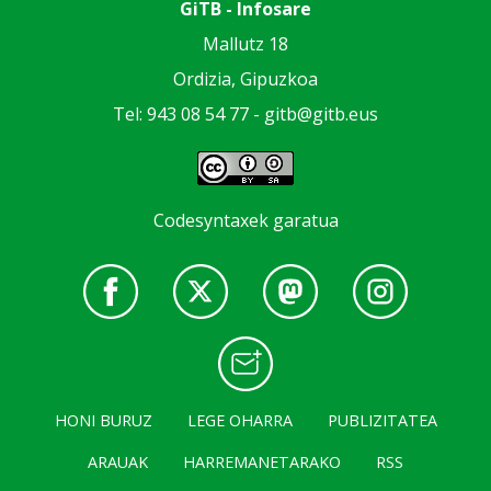
GiTB - Infosare
Mallutz 18
Ordizia, Gipuzkoa
Tel: 943 08 54 77 -
gitb@gitb.eus
Codesyntaxek garatua
HONI BURUZ
LEGE OHARRA
PUBLIZITATEA
ARAUAK
HARREMANETARAKO
RSS