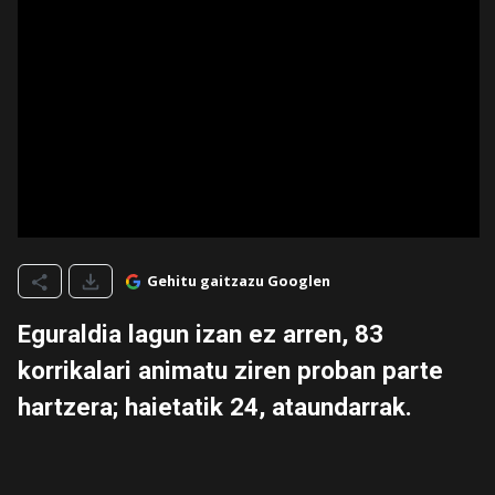
Gehitu gaitzazu Googlen
Eguraldia lagun izan ez arren, 83
korrikalari animatu ziren proban parte
hartzera; haietatik 24, ataundarrak.