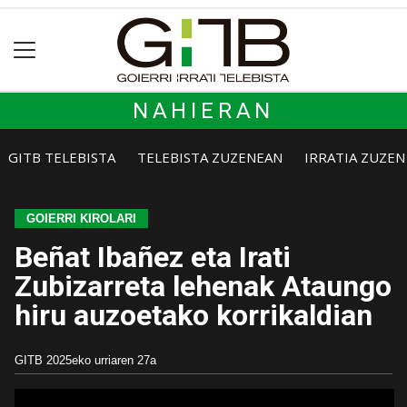
NAHIERAN
GITB TELEBISTA
TELEBISTA ZUZENEAN
IRRATIA ZUZE
GOIERRI KIROLARI
Beñat Ibañez eta Irati
Zubizarreta lehenak Ataungo
hiru auzoetako korrikaldian
GITB
2025eko urriaren 27a