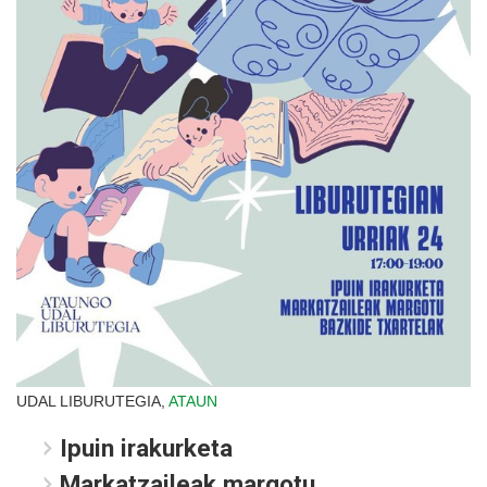
UDAL LIBURUTEGIA,
ATAUN
Ipuin irakurketa
Markatzaileak margotu