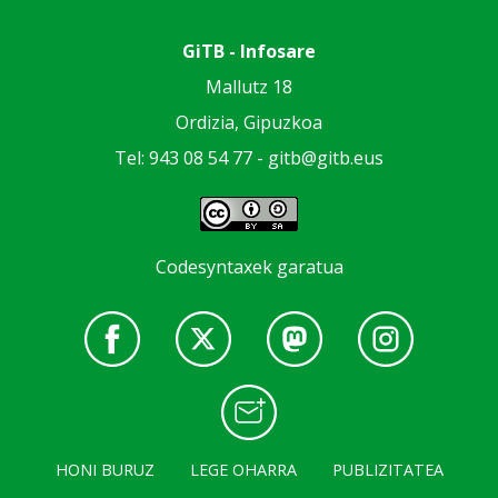
GiTB - Infosare
Mallutz 18
Ordizia, Gipuzkoa
Tel: 943 08 54 77 -
gitb@gitb.eus
Codesyntaxek garatua
HONI BURUZ
LEGE OHARRA
PUBLIZITATEA