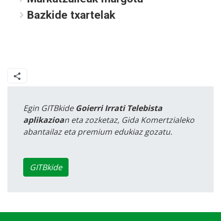
Bazkide txartelak
Egin GITBkide
Goierri Irrati Telebista
aplikazioa
n eta zozketaz, Gida Komertzialeko
abantailaz eta premium edukiaz gozatu.
GITBkide