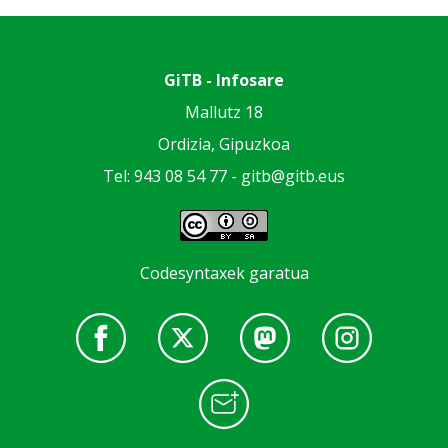
GiTB - Infosare
Mallutz 18
Ordizia, Gipuzkoa
Tel: 943 08 54 77 -
gitb@gitb.eus
Codesyntaxek garatua