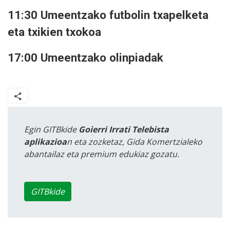
11:30 Umeentzako futbolin txapelketa
eta txikien txokoa
17:00 Umeentzako olinpiadak
Egin GITBkide
Goierri Irrati Telebista
aplikazioa
n eta zozketaz, Gida Komertzialeko
abantailaz eta premium edukiaz gozatu.
GITBkide