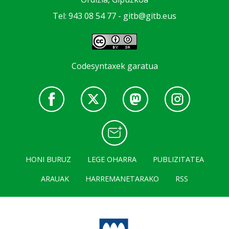
Tel: 943 08 54 77 -
gitb@gitb.eus
Codesyntaxek garatua
HONI BURUZ
LEGE OHARRA
PUBLIZITATEA
ARAUAK
HARREMANETARAKO
RSS