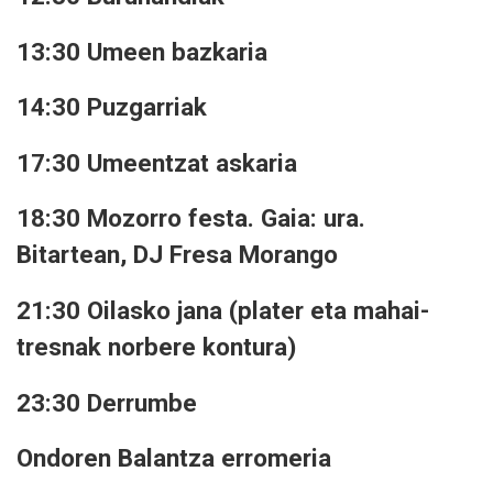
13:30 Umeen bazkaria
14:30 Puzgarriak
17:30 Umeentzat askaria
18:30 Mozorro festa. Gaia: ura.
Bitartean, DJ Fresa Morango
21:30 Oilasko jana (plater eta mahai-
tresnak norbere kontura)
23:30 Derrumbe
Ondoren Balantza erromeria