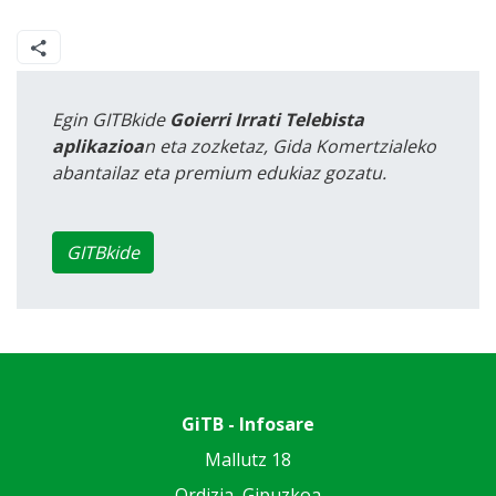
Egin GITBkide
Goierri Irrati Telebista
aplikazioa
n eta zozketaz, Gida Komertzialeko
abantailaz eta premium edukiaz gozatu.
GITBkide
GiTB - Infosare
Mallutz 18
Ordizia, Gipuzkoa