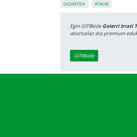
GIZARTEA
ATAUN
Egin GITBkide
Goierri Irrati 
abantailaz eta premium eduk
GITBkide