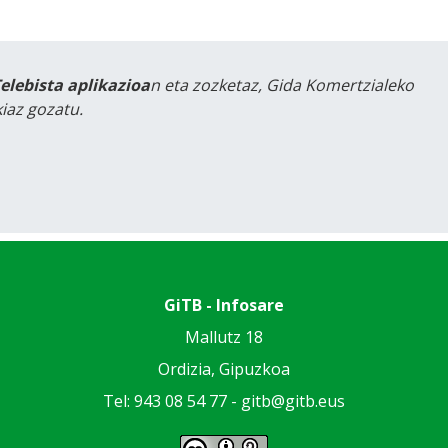
Telebista aplikazioa
n eta zozketaz, Gida Komertzialeko
iaz gozatu.
GiTB - Infosare
Mallutz 18
Ordizia, Gipuzkoa
Tel: 943 08 54 77 -
gitb@gitb.eus