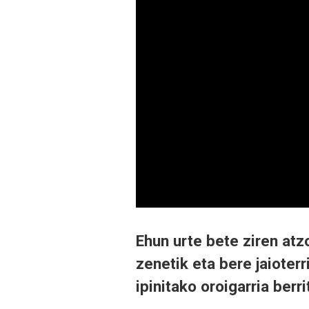
Ehun urte bete ziren atzo
zenetik eta bere jaioter
ipinitako oroigarria berri