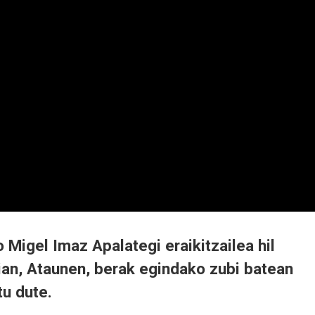
 Migel Imaz Apalategi eraikitzailea hil
rian, Ataunen, berak egindako zubi batean
tu dute.