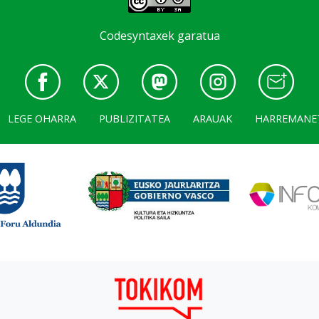
Codesyntaxek garatua
LEGE OHARRA
PUBLIZITATEA
ARAUAK
HARREMANE