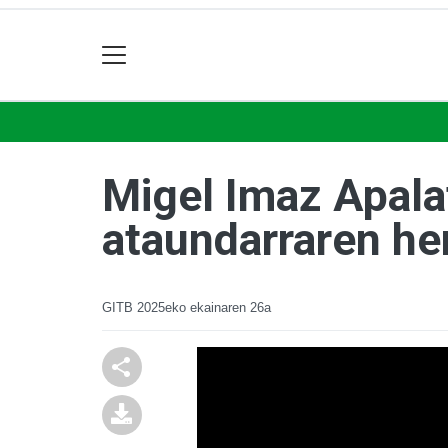
Migel Imaz Apala
ataundarraren he
GITB
2025eko ekainaren 26a