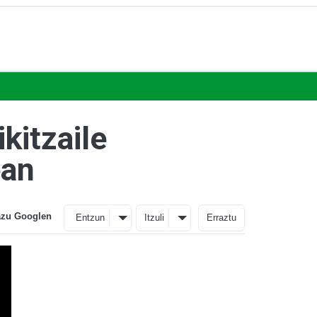
kitzaile
ean
azu Googlen
Entzun
Itzuli
Erraztu