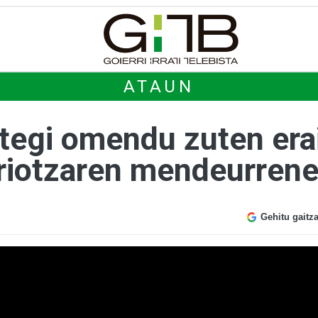
ATAUN
tegi omendu zuten erai
riotzaren mendeurren
Gehitu gaitz