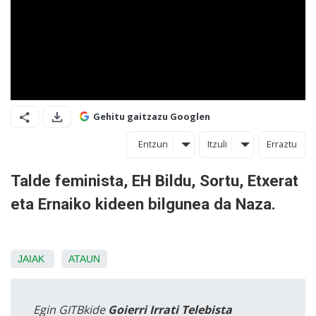
Gehitu gaitzazu Googlen
Entzun
Itzuli
Erraztu
Talde feminista, EH Bildu, Sortu, Etxerat
eta Ernaiko kideen bilgunea da Naza.
JAIAK
ATAUN
Egin GITBkide
Goierri Irrati Telebista