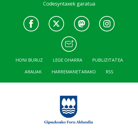
Codesyntaxek garatua
HONI BURUZ
LEGE OHARRA
PUBLIZITATEA
ARAUAK
HARREMANETARAKO
RSS