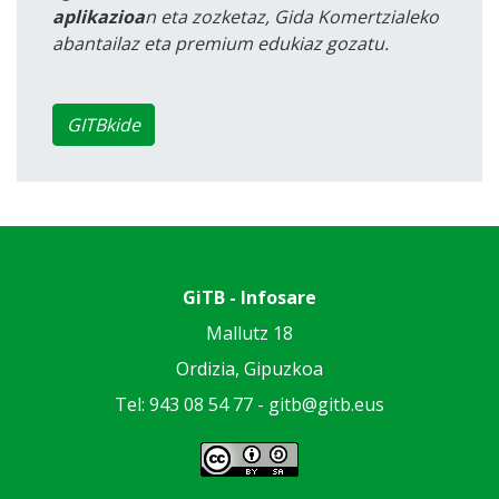
aplikazioa
n eta zozketaz, Gida Komertzialeko
abantailaz eta premium edukiaz gozatu.
GITBkide
GiTB - Infosare
Mallutz 18
Ordizia, Gipuzkoa
Tel: 943 08 54 77 -
gitb@gitb.eus