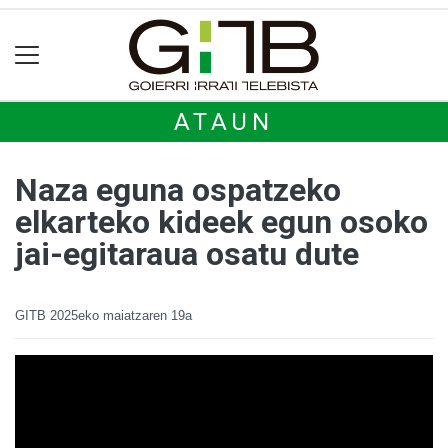
ATAUN
Naza eguna ospatzeko
elkarteko kideek egun osoko
jai-egitaraua osatu dute
GITB
2025eko maiatzaren 19a