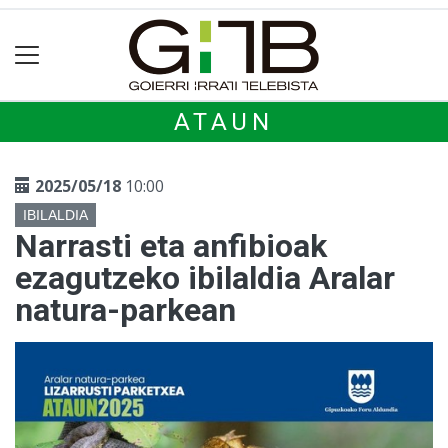
ATAUN
2025/05/18
10:00
IBILALDIA
Narrasti eta anfibioak
ezagutzeko ibilaldia Aralar
natura-parkean