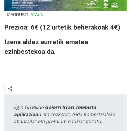
LIZARRUSTI,
ATAUN
Prezioa: 6€ (12 urtetik beherakoak 4€)
Izena aldez aurretik ematea
ezinbestekoa da.
Egin GITBkide
Goierri Irrati Telebista
aplikazioa
n eta zozketaz, Gida Komertzialeko
abantailaz eta premium edukiaz gozatu.