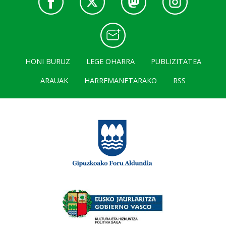
HONI BURUZ
LEGE OHARRA
PUBLIZITATEA
ARAUAK
HARREMANETARAKO
RSS