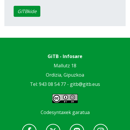
GITBkide
GiTB - Infosare
Mallutz 18
Ordizia, Gipuzkoa
Tel: 943 08 54 77 -
gitb@gitb.eus
Codesyntaxek garatua