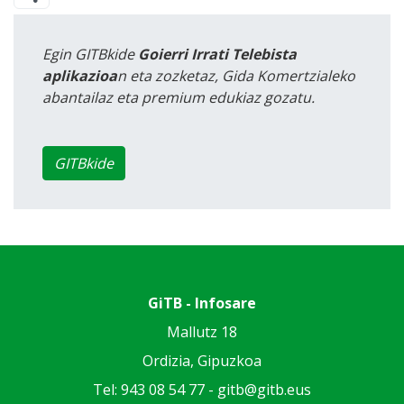
Egin GITBkide
Goierri Irrati Telebista
aplikazioa
n eta zozketaz, Gida Komertzialeko
abantailaz eta premium edukiaz gozatu.
GITBkide
GiTB - Infosare
Mallutz 18
Ordizia, Gipuzkoa
Tel: 943 08 54 77 -
gitb@gitb.eus