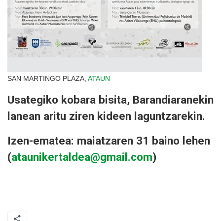
SAN MARTINGO PLAZA,
ATAUN
Usategiko kobara bisita, Barandiaranekin
lanean aritu ziren kideen laguntzarekin.
Izen-ematea: maiatzaren 31 baino lehen
(
ataunikertaldea@gmail.com
)