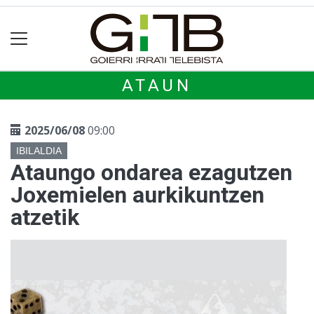
ATAUN
2025/06/08
09:00
IBILALDIA
Ataungo ondarea ezagutzen
Joxemielen aurkikuntzen
atzetik