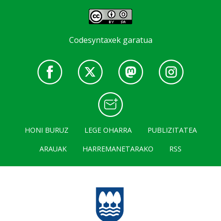
Codesyntaxek garatua
HONI BURUZ
LEGE OHARRA
PUBLIZITATEA
ARAUAK
HARREMANETARAKO
RSS