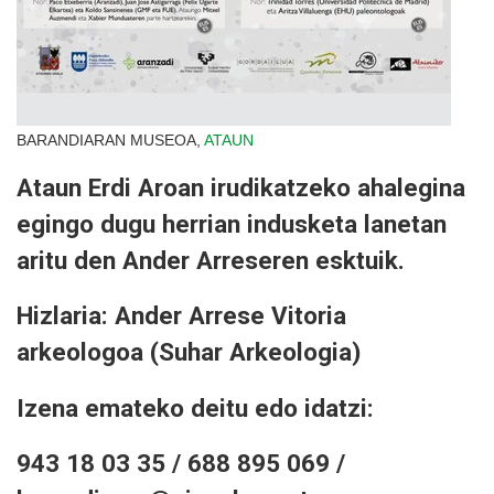
BARANDIARAN MUSEOA,
ATAUN
Ataun Erdi Aroan irudikatzeko ahalegina
egingo dugu herrian indusketa lanetan
aritu den Ander Arreseren esktuik.
Hizlaria: Ander Arrese Vitoria
arkeologoa (Suhar Arkeologia)
Izena emateko deitu edo idatzi:
943 18 03 35 / 688 895 069 /