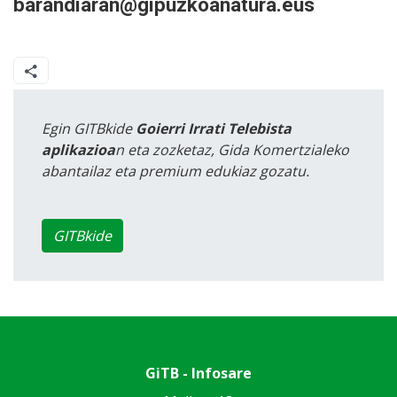
barandiaran@gipuzkoanatura.eus
Egin GITBkide
Goierri Irrati Telebista
aplikazioa
n eta zozketaz, Gida Komertzialeko
abantailaz eta premium edukiaz gozatu.
GITBkide
GiTB - Infosare