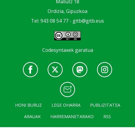
Mallutz 18
Ordizia, Gipuzkoa
Tel: 943 08 54 77 -
gitb@gitb.eus
Codesyntaxek garatua
HONI BURUZ
LEGE OHARRA
PUBLIZITATEA
ARAUAK
HARREMANETARAKO
RSS