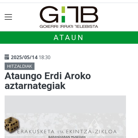
ATAUN
2025/05/14
18:30
HITZALDIAK
Ataungo Erdi Aroko
aztarnategiak