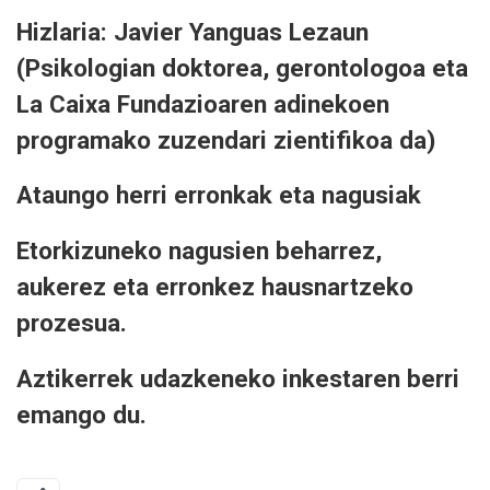
Hizlaria: Javier Yanguas Lezaun
(Psikologian doktorea, gerontologoa eta
La Caixa Fundazioaren adinekoen
programako zuzendari zientifikoa da)
Ataungo herri erronkak eta nagusiak
Etorkizuneko nagusien beharrez,
aukerez eta erronkez hausnartzeko
prozesua.
Aztikerrek udazkeneko inkestaren berri
emango du.