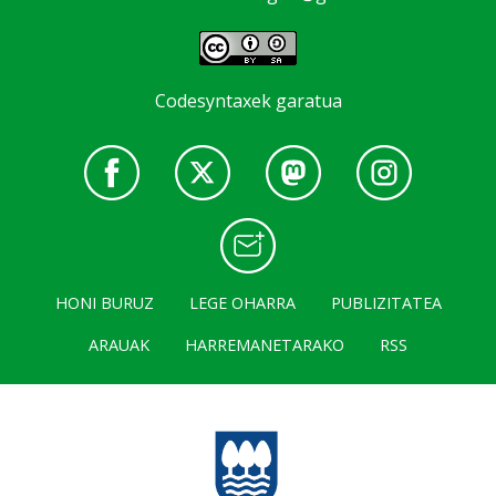
Codesyntaxek garatua
HONI BURUZ
LEGE OHARRA
PUBLIZITATEA
ARAUAK
HARREMANETARAKO
RSS