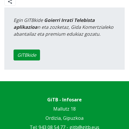
Egin GITBkide
Goierri Irrati Telebista
aplikazioa
n eta zozketaz, Gida Komertzialeko
abantailaz eta premium edukiaz gozatu.
GITBkide
GiTB - Infosare
Mallutz 18
Ordizia, Gipuzkoa
Tel: 943 08 54 77 -
gitb@gitb.eus