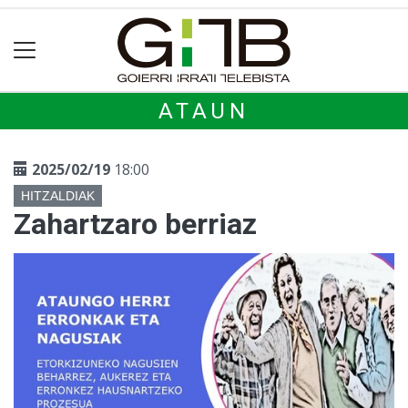
ATAUN
2025/02/19
18:00
HITZALDIAK
Zahartzaro berriaz