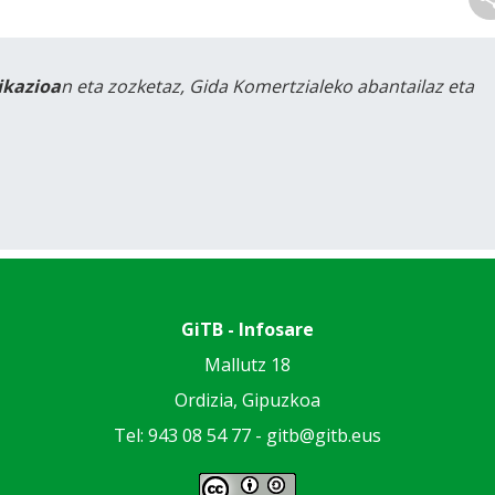
likazioa
n eta zozketaz, Gida Komertzialeko abantailaz eta
GiTB - Infosare
Mallutz 18
Ordizia, Gipuzkoa
Tel: 943 08 54 77 -
gitb@gitb.eus