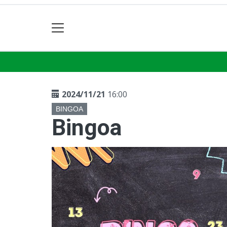
2024/11/21
16:00
BINGOA
Bingoa