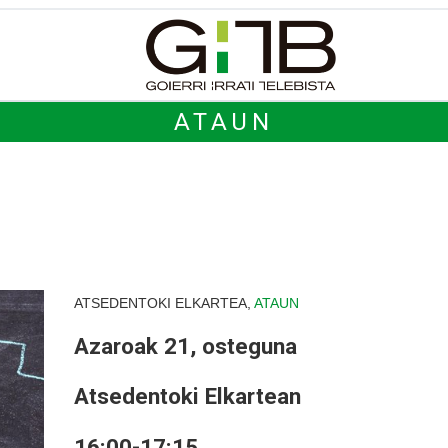
ATAUN
ATSEDENTOKI ELKARTEA,
ATAUN
Azaroak 21, osteguna
Atsedentoki Elkartean
16:00-17:15