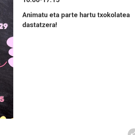
Animatu eta parte hartu txokolatea
dastatzera!