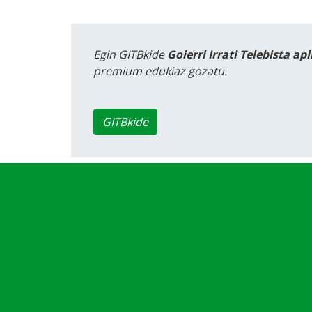
Egin GITBkide
Goierri Irrati Telebista ap
premium edukiaz gozatu.
GITBkide