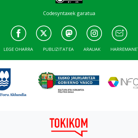
Codesyntaxek garatua
LEGE OHARRA
PUBLIZITATEA
ARAUAK
HARREMANE