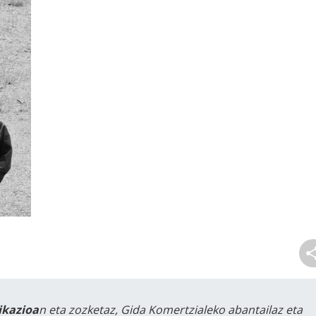
likazioa
n eta zozketaz, Gida Komertzialeko abantailaz eta