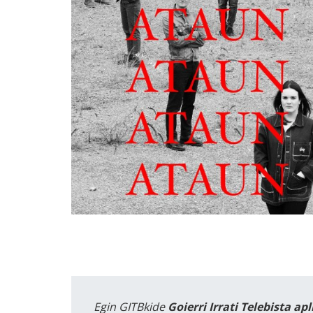
Egin GITBkide
Goierri Irrati Telebista ap