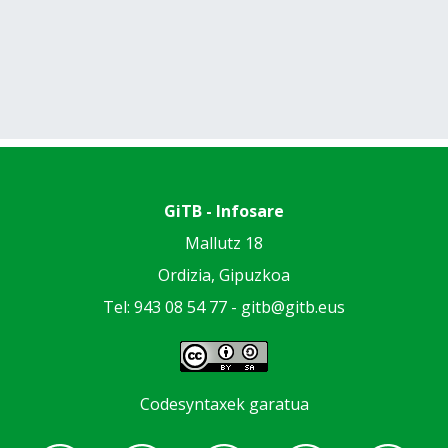
GiTB - Infosare
Mallutz 18
Ordizia, Gipuzkoa
Tel: 943 08 54 77 -
gitb@gitb.eus
Codesyntaxek garatua