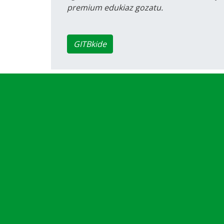
premium edukiaz gozatu.
GITBkide