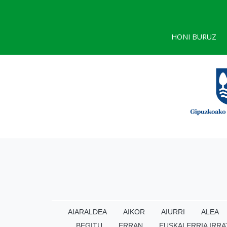
HONI BURUZ
AIARALDEA
AIKOR
AIURRI
ALEA
BEGITU
ERRAN
EUSKALERRIA IRRA