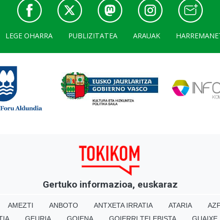
LEGE OHARRA
PUBLIZITATEA
ARAUAK
HARREMANE
Gertuko informazioa, euskaraz
AMEZTI
ANBOTO
ANTXETA IRRATIA
ATARIA
AZP
TIA
GEURIA
GOIENA
GOIERRI TELEBISTA
GUAIXE