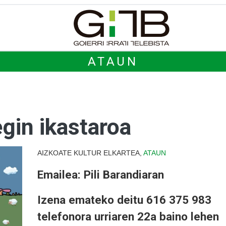
ATAUN
gin ikastaroa
AIZKOATE KULTUR ELKARTEA,
ATAUN
Emailea: Pili Barandiaran
Izena emateko deitu 616 375 983
telefonora urriaren 22a baino lehen