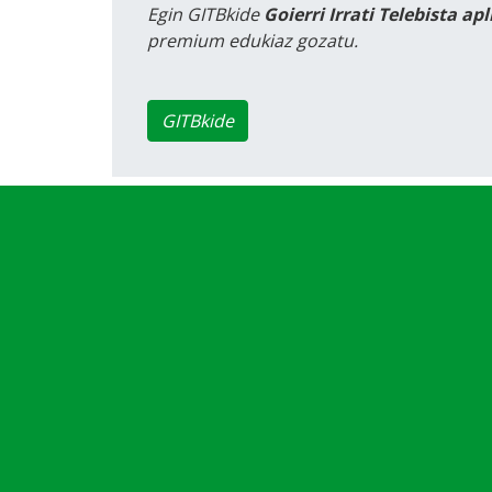
Egin GITBkide
Goierri Irrati Telebista ap
premium edukiaz gozatu.
GITBkide