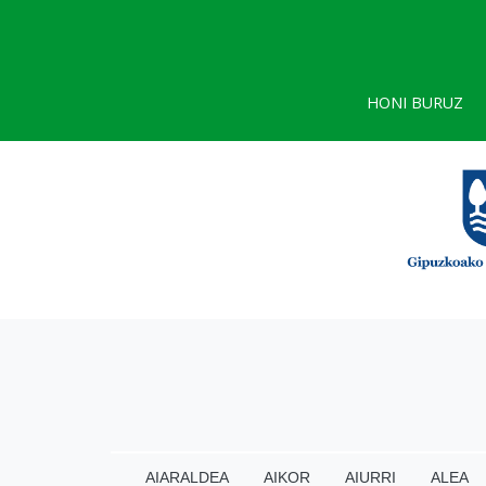
HONI BURUZ
AIARALDEA
AIKOR
AIURRI
ALEA