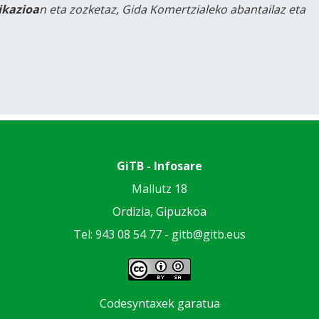
likazioa
n eta zozketaz, Gida Komertzialeko abantailaz eta
GiTB - Infosare
Mallutz 18
Ordizia, Gipuzkoa
Tel: 943 08 54 77 -
gitb@gitb.eus
Codesyntaxek garatua