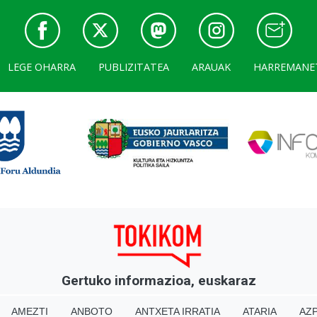
LEGE OHARRA
PUBLIZITATEA
ARAUAK
HARREMANE
Gertuko informazioa, euskaraz
AMEZTI
ANBOTO
ANTXETA IRRATIA
ATARIA
AZP