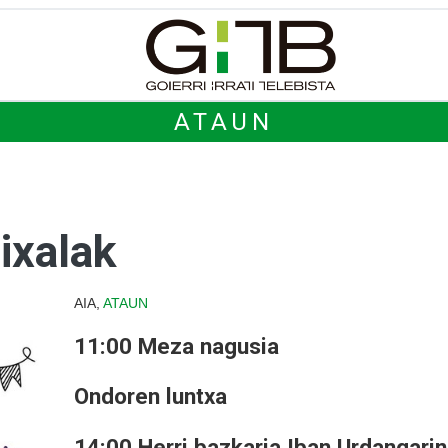
ATAUN
ixalak
AIA,
ATAUN
11:00 Meza nagusia
Ondoren luntxa
14:00 Herri bazkaria Iban Urdangarin