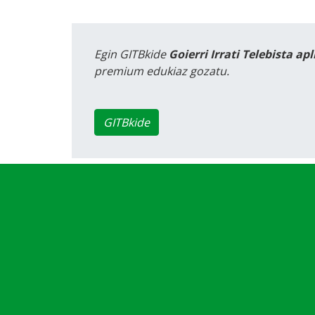
Egin GITBkide
Goierri Irrati Telebista ap
premium edukiaz gozatu.
GITBkide