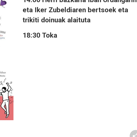
eta Iker Zubeldiaren bertsoek eta
trikiti doinuak alaituta
18:30 Toka