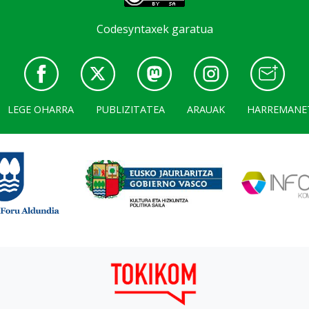
Codesyntaxek garatua
LEGE OHARRA
PUBLIZITATEA
ARAUAK
HARREMANE