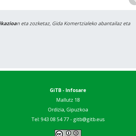
likazioa
n eta zozketaz, Gida Komertzialeko abantailaz eta
GiTB - Infosare
Mallutz 18
Ordizia, Gipuzkoa
Tel: 943 08 54 77 -
gitb@gitb.eus