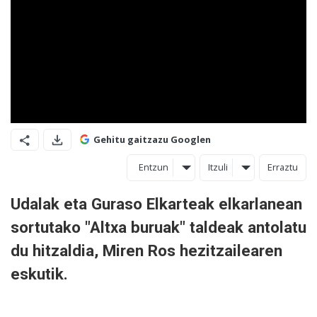
Gehitu gaitzazu Googlen
Entzun
Itzuli
Erraztu
Udalak eta Guraso Elkarteak elkarlanean
sortutako "Altxa buruak" taldeak antolatu
du hitzaldia, Miren Ros hezitzailearen
eskutik.