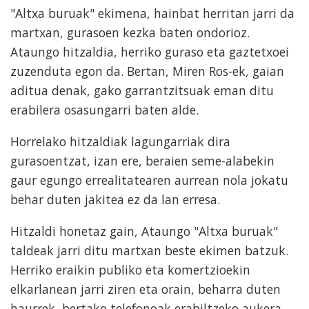
"Altxa buruak" ekimena, hainbat herritan jarri da
martxan, gurasoen kezka baten ondorioz.
Ataungo hitzaldia, herriko guraso eta gaztetxoei
zuzenduta egon da. Bertan, Miren Ros-ek, gaian
aditua denak, gako garrantzitsuak eman ditu
erabilera osasungarri baten alde.
Horrelako hitzaldiak lagungarriak dira
gurasoentzat, izan ere, beraien seme-alabekin
gaur egungo errealitatearen aurrean nola jokatu
behar duten jakitea ez da lan erresa.
Hitzaldi honetaz gain, Ataungo "Altxa buruak"
taldeak jarri ditu martxan beste ekimen batzuk.
Herriko eraikin publiko eta komertzioekin
elkarlanean jarri ziren eta orain, beharra duten
haurrek, bertako telefonoak erabiltzeko aukera