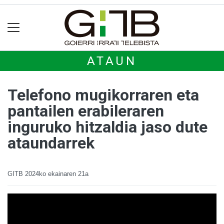
ATAUN
Telefono mugikorraren eta
pantailen erabileraren
inguruko hitzaldia jaso dute
ataundarrek
GITB
2024ko ekainaren 21a