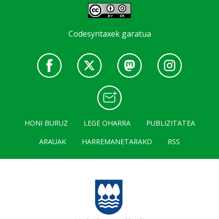
Codesyntaxek garatua
HONI BURUZ
LEGE OHARRA
PUBLIZITATEA
ARAUAK
HARREMANETARAKO
RSS