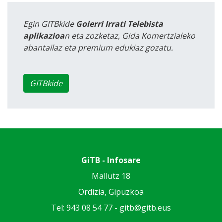
Egin GITBkide
Goierri Irrati Telebista
aplikazioa
n eta zozketaz, Gida Komertzialeko
abantailaz eta premium edukiaz gozatu.
GITBkide
GiTB - Infosare
Mallutz 18
Ordizia, Gipuzkoa
Tel: 943 08 54 77 -
gitb@gitb.eus