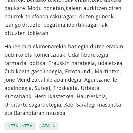
daukate. Modu honetan,kalean aurkitzen diren
haurrek telefonoa eskuragarri duten guneak
izango dituzte, pegatina identifikagarriak
dituzten tokietan.
Hauek dira ekimenarekin bat egin duten eraikin
publiko eta komertzioak: Udal liburutegia,
farmazia, optika, Erauskin harategia, udaletxea,
Zubikoeta gasolindegia, Errotaundi, Martintxo,
Jone Mendizabal ile-apaindegia, Agurtzane ile-
apaindegia, Sutegi, Troskaeta, Urbieta,
Kutxabank, Herri ikastetxea, Haur-eskola,
Urbitarte sagardotegia, Xabi Saralegi masajista
eta Barandiaran museoa.
HEZKUNTZA
ATAUN