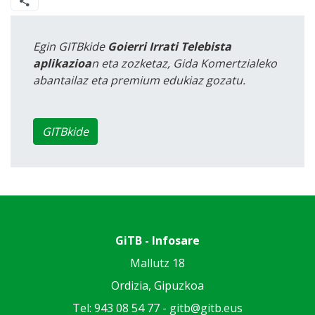
Egin GITBkide
Goierri Irrati Telebista
aplikazioa
n eta zozketaz, Gida Komertzialeko
abantailaz eta premium edukiaz gozatu.
GITBkide
GiTB - Infosare
Mallutz 18
Ordizia, Gipuzkoa
Tel: 943 08 54 77 -
gitb@gitb.eus