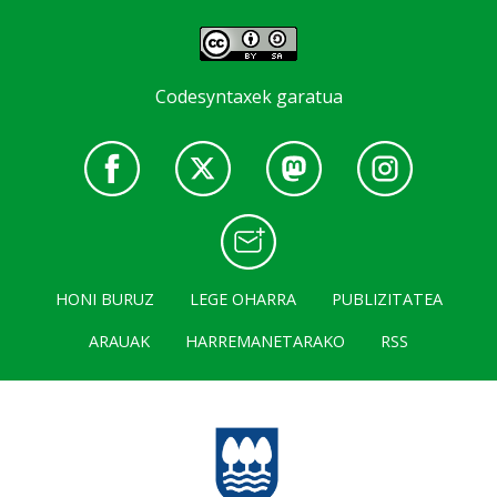
Codesyntaxek garatua
HONI BURUZ
LEGE OHARRA
PUBLIZITATEA
ARAUAK
HARREMANETARAKO
RSS