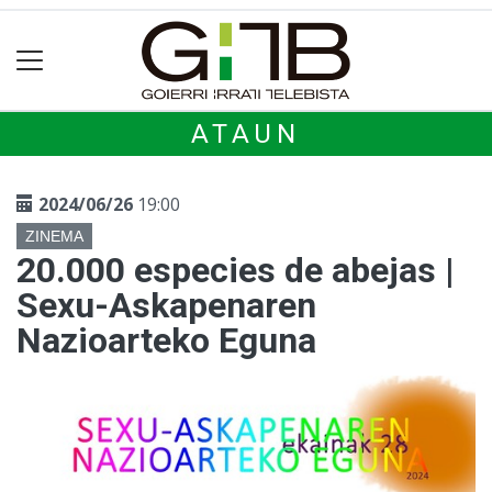
ATAUN
2024/06/26
19:00
ZINEMA
20.000 especies de abejas |
Sexu-Askapenaren
Nazioarteko Eguna