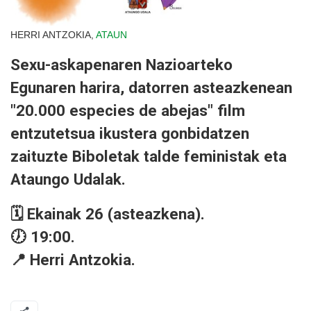
HERRI ANTZOKIA,
ATAUN
Sexu-askapenaren Nazioarteko
Egunaren harira, datorren asteazkenean
"20.000 especies de abejas" film
entzutetsua ikustera gonbidatzen
zaituzte Biboletak talde feministak eta
Ataungo Udalak.
🗓️ Ekainak 26 (asteazkena).
🕖 19:00.
📍 Herri Antzokia.