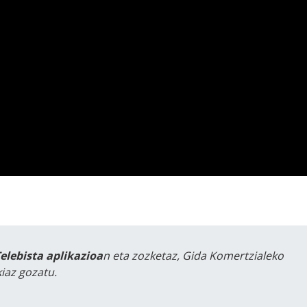
Telebista aplikazioa
n eta zozketaz, Gida Komertzialeko
iaz gozatu.