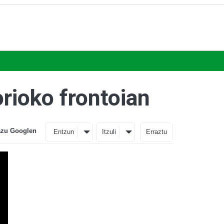
rioko frontoian
azu Googlen
Entzun
Itzuli
Erraztu