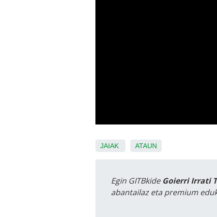
JAIAK
ATAUN
Egin GITBkide
Goierri Irrati 
abantailaz eta premium eduk