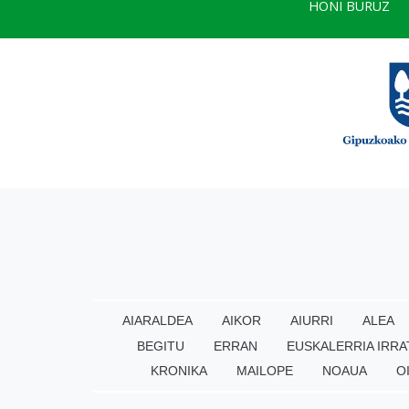
HONI BURUZ
AIARALDEA
AIKOR
AIURRI
ALEA
BEGITU
ERRAN
EUSKALERRIA IRRA
KRONIKA
MAILOPE
NOAUA
O