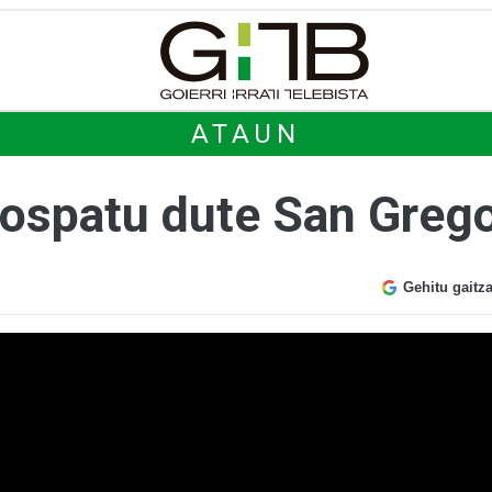
ATAUN
ospatu dute San Grego
Gehitu gaitz