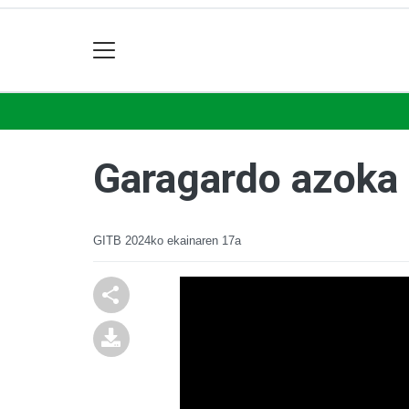
Garagardo azoka 
GITB
2024ko ekainaren 17a