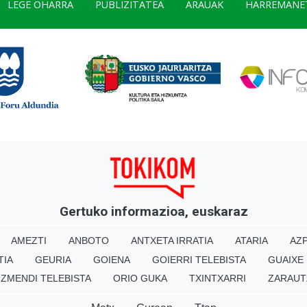
LEGE OHARRA
PUBLIZITATEA
ARAUAK
HARREMANE
Gertuko informazioa, euskaraz
AMEZTI
ANBOTO
ANTXETA IRRATIA
ATARIA
AZP
TIA
GEURIA
GOIENA
GOIERRI TELEBISTA
GUAIXE
IZMENDI TELEBISTA
ORIO GUKA
TXINTXARRI
ZARAUT