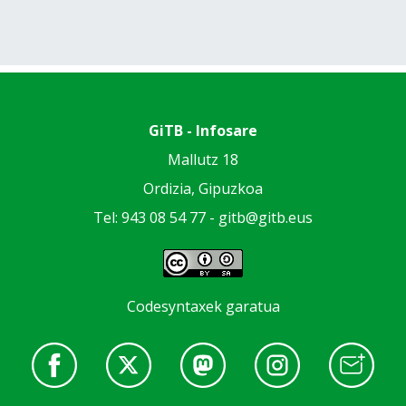
GiTB - Infosare
Mallutz 18
Ordizia, Gipuzkoa
Tel: 943 08 54 77 -
gitb@gitb.eus
Codesyntaxek garatua