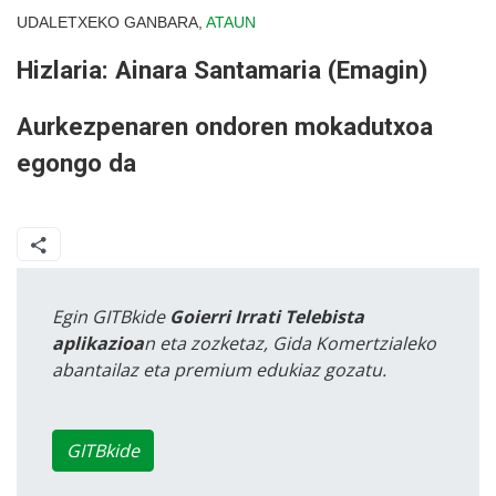
UDALETXEKO GANBARA,
ATAUN
Hizlaria: Ainara Santamaria (Emagin)
Aurkezpenaren ondoren mokadutxoa
egongo da
Egin GITBkide
Goierri Irrati Telebista
aplikazioa
n eta zozketaz, Gida Komertzialeko
abantailaz eta premium edukiaz gozatu.
GITBkide