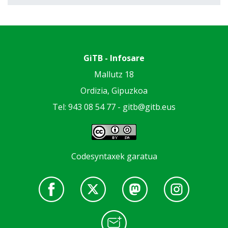
GiTB - Infosare
Mallutz 18
Ordizia, Gipuzkoa
Tel: 943 08 54 77 -
gitb@gitb.eus
Codesyntaxek garatua