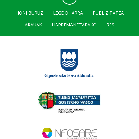
HONI BURUZ
LEGE OHARRA
PUBLIZITATEA
ARAUAK
HARREMANETARAKO
RSS