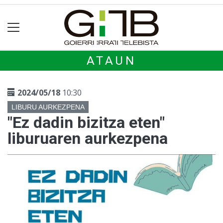
ATAUN
2024/05/18
10:30
LIBURU AURKEZPENA
"Ez dadin bizitza eten"
liburuaren aurkezpena