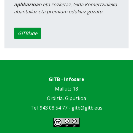
aplikazioa
n eta zozketaz, Gida Komertzialeko
abantailaz eta premium edukiaz gozatu.
GITBkide
GiTB - Infosare
Mallutz 18
Ordizia, Gipuzkoa
Tel: 943 08 54 77 -
gitb@gitb.eus