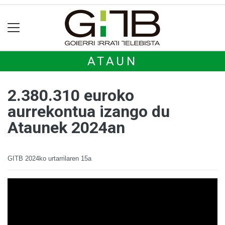
ATAUN
2.380.310 euroko
aurrekontua izango du
Ataunek 2024an
GITB
2024ko urtarrilaren 15a