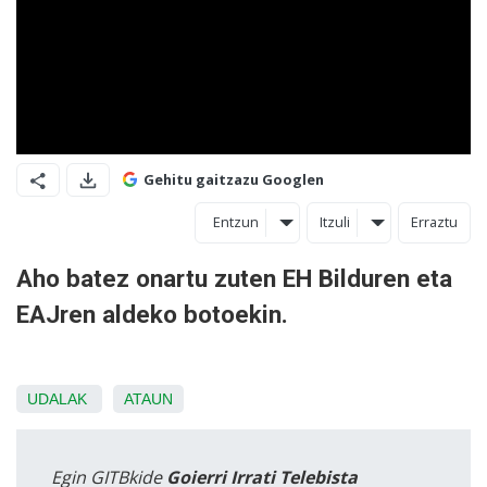
Gehitu gaitzazu Googlen
Entzun
Itzuli
Erraztu
Aho batez onartu zuten EH Bilduren eta
EAJren aldeko botoekin.
UDALAK
ATAUN
Egin GITBkide
Goierri Irrati Telebista