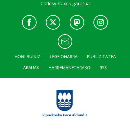
Codesyntaxek garatua
HONI BURUZ
LEGE OHARRA
PUBLIZITATEA
ARAUAK
HARREMANETARAKO
RSS