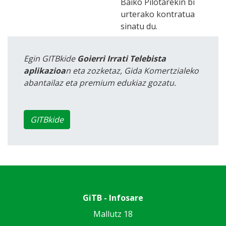
Baiko Pilotarekin bi
urterako kontratua
sinatu du.
Egin GITBkide
Goierri Irrati Telebista
aplikazioa
n eta zozketaz, Gida Komertzialeko
abantailaz eta premium edukiaz gozatu.
GITBkide
GiTB - Infosare
Mallutz 18