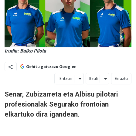
Irudia: Baiko Pilota
Gehitu gaitzazu Googlen
Entzun
Itzuli
Erraztu
Senar, Zubizarreta eta Albisu pilotari
profesionalak Segurako frontoian
elkartuko dira igandean.