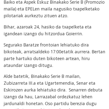
Baiko eta Aspek Eskuz Binakako Serie B (Promozio
maila) eta EPELen maila nagusiko txapelketako
pilotariak aurkeztu zituen atzo.
Bihar, azaroak 24, hasiko da txapelketa eta
igandean izango du hitzordua Goierrin.
Segurako Baratze frontoian lehiatuko dira
bikoteak, arratsaldeko 17:00etatik aurrera. Bertan
parte hartuko duten bikoteen artean, hiru
ataundar izango ditugu.
Alde batetik, Binakako Serie B mailan,
Zubizarreta III.a eta Ugartemendia, Senar eta
Eskirozen aurka lehiatuko dira. Senarren debuta
izango da hau, Larrazabal ordezkatuz lehen
jardunaldi honetan. Oso partidu berezia dugu