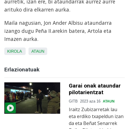
aurretik, izan ere, bi ataundarrak aurrez aurre
arituko dira elkarren aurka.
Maila nagusian, Jon Ander Albisu ataundarra
izango dugu Peña II.arekin batera, Artola eta
Imazen aurka.
KIROLA
ATAUN
Erlazionatuak
Garai onak ataundar
pilotarientzat
GITB
2023 aza 16
ATAUN
Iraitz Zubizarretak lau
eta erdiko txapeldun izan
da eta Beñat Senarrek