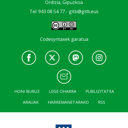
Ordizia, Gipuzkoa
Tel: 943 08 54 77 -
gitb@gitb.eus
Codesyntaxek garatua
HONI BURUZ
LEGE OHARRA
PUBLIZITATEA
ARAUAK
HARREMANETARAKO
RSS