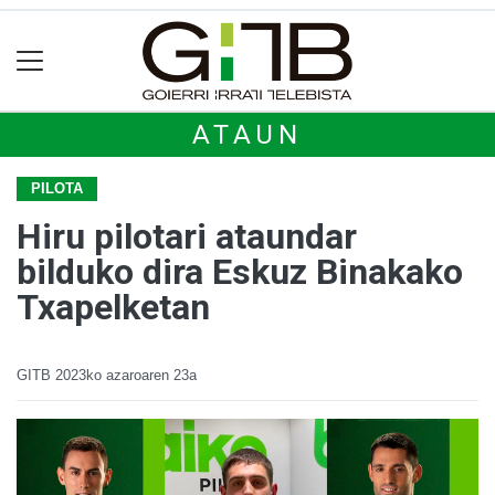
ATAUN
PILOTA
Hiru pilotari ataundar
bilduko dira Eskuz Binakako
Txapelketan
GITB
2023ko azaroaren 23a