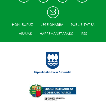
HONI BURUZ
LEGE OHARRA
PUBLIZITATEA
ARAUAK
HARREMANETARAKO
RSS