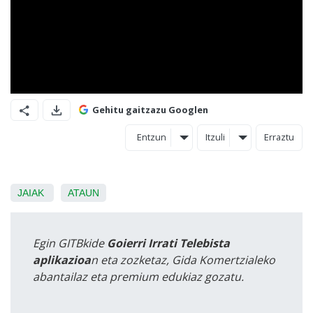
Gehitu gaitzazu Googlen
Entzun
Itzuli
Erraztu
JAIAK
ATAUN
Egin GITBkide
Goierri Irrati Telebista
aplikazioa
n eta zozketaz, Gida Komertzialeko
abantailaz eta premium edukiaz gozatu.