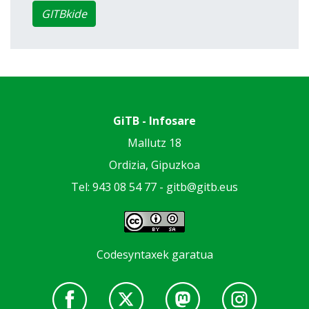
GITBkide
GiTB - Infosare
Mallutz 18
Ordizia, Gipuzkoa
Tel: 943 08 54 77 -
gitb@gitb.eus
Codesyntaxek garatua