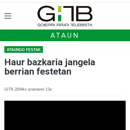
ATAUN
ATAUNGO FESTAK
Haur bazkaria jangela
berrian festetan
GITB
2004ko azaroaren 13a