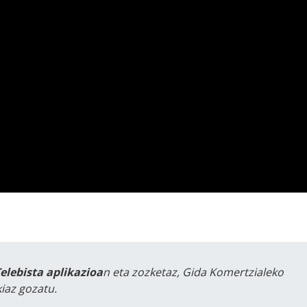
Telebista aplikazioa
n eta zozketaz, Gida Komertzialeko
iaz gozatu.