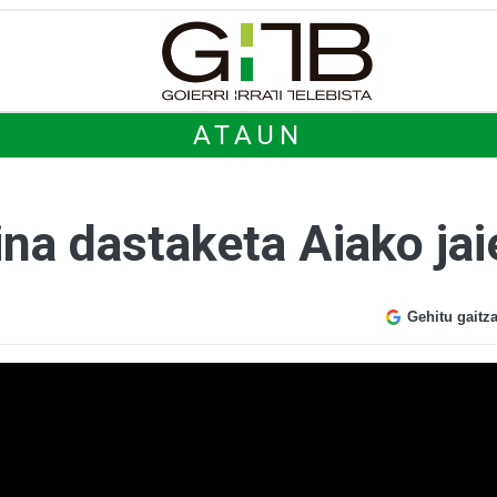
ATAUN
na dastaketa Aiako jai
Gehitu gaitz