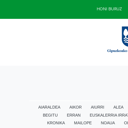
HONI BURUZ
AIARALDEA
AIKOR
AIURRI
ALEA
BEGITU
ERRAN
EUSKALERRIA IRRA
KRONIKA
MAILOPE
NOAUA
O