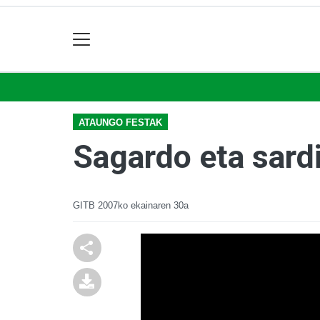
ATAUNGO FESTAK
Sagardo eta sardi
GITB
2007ko ekainaren 30a