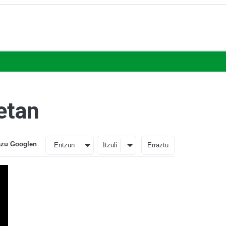
etan
azu Googlen
Entzun
Itzuli
Erraztu