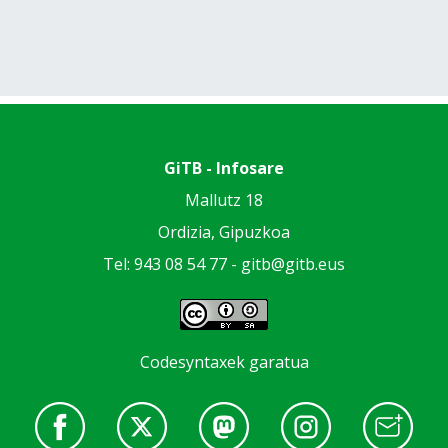
GiTB - Infosare
Mallutz 18
Ordizia, Gipuzkoa
Tel: 943 08 54 77 -
gitb@gitb.eus
Codesyntaxek garatua