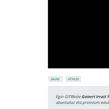
JAIAK
ATAUN
Egin GITBkide
Goierri Irrati 
abantailaz eta premium eduk