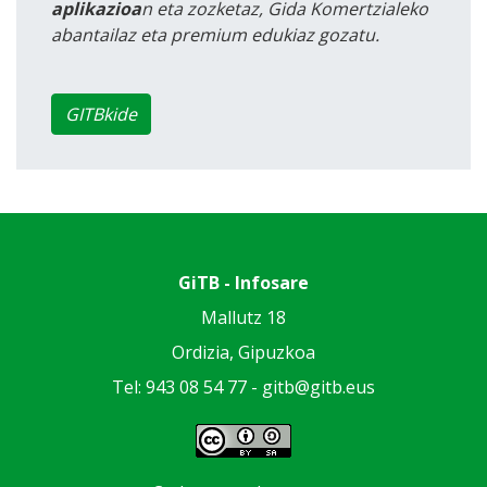
aplikazioa
n eta zozketaz, Gida Komertzialeko
abantailaz eta premium edukiaz gozatu.
GITBkide
GiTB - Infosare
Mallutz 18
Ordizia, Gipuzkoa
Tel: 943 08 54 77 -
gitb@gitb.eus