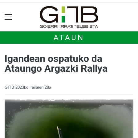
ATAUN
Igandean ospatuko da
Ataungo Argazki Rallya
GITB
2023ko irailaren 28a