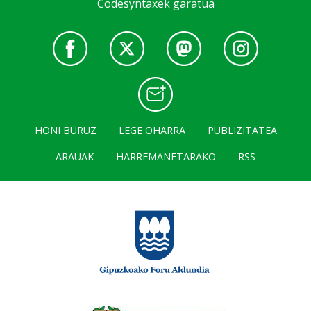
Codesyntaxek garatua
HONI BURUZ
LEGE OHARRA
PUBLIZITATEA
ARAUAK
HARREMANETARAKO
RSS