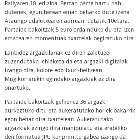
Rallyaren 18. edizioa. Bertan parte hartu nahi
dutenek, egun berean eman beharko dute izena
Ataungo udaletxearen aurrean, 9etatik 10etara.
Partaide bakoitzak 5 euro ordainduko du eta izen
ematearen momentuak txartelak begiratuko dira.
Lanbidez argazkilariak ez diren zaletueei
zuzendutako lehiaketa da eta argazki digitalak
izango dira, kolore edo txuri-beltzean.
Mugikorrarekin egindako argazkiak ez dira
onartuko.
Partaide bakoitzak gehienez 36 argazki
aurkeztuko ditu eta aukeratutako horiek bakarrik
egon behar dira txartelean. Aukeratutako
argazkiak ezingo dira manipulatu eta erabiliko
den formatua JPG konprimitu gabea izango da.