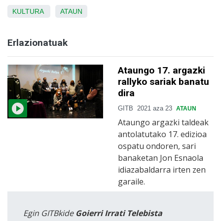
KULTURA
ATAUN
Erlazionatuak
Ataungo 17. argazki
rallyko sariak banatu
dira
GITB
2021 aza 23
ATAUN
Ataungo argazki taldeak
antolatutako 17. edizioa
ospatu ondoren, sari
banaketan Jon Esnaola
idiazabaldarra irten zen
garaile.
Egin GITBkide
Goierri Irrati Telebista