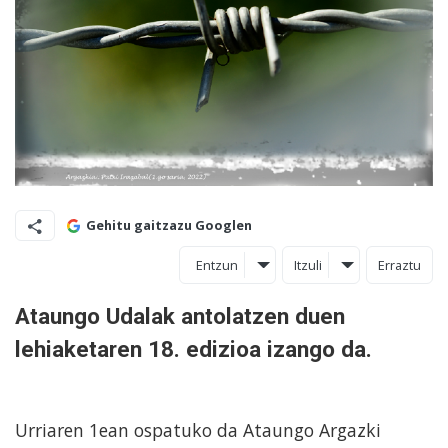
Gehitu gaitzazu Googlen
Entzun
Itzuli
Erraztu
Ataungo Udalak antolatzen duen
lehiaketaren 18. edizioa izango da.
Urriaren 1ean ospatuko da Ataungo Argazki