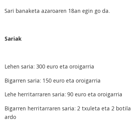
Sari banaketa azaroaren 18an egin go da.
Sariak
Lehen saria: 300 euro eta oroigarria
Bigarren saria: 150 euro eta oroigarria
Lehe herritarraren saria: 90 euro eta oroigarria
Bigarren herritarraren saria: 2 txuleta eta 2 botila
ardo