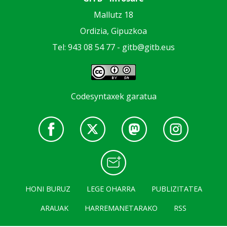
Mallutz 18
Ordizia, Gipuzkoa
Tel: 943 08 54 77 -
gitb@gitb.eus
Codesyntaxek garatua
HONI BURUZ
LEGE OHARRA
PUBLIZITATEA
ARAUAK
HARREMANETARAKO
RSS