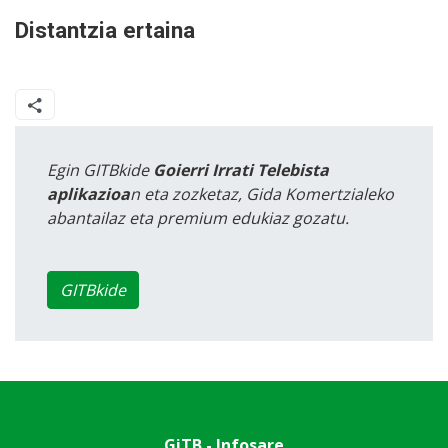
Distantzia ertaina
Egin GITBkide
Goierri Irrati Telebista
aplikazioa
n eta zozketaz, Gida Komertzialeko
abantailaz eta premium edukiaz gozatu.
GITBkide
GiTB - Infosare