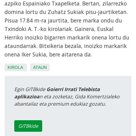
azpiko Espainiako Txapelketa. Bertan, zilarrezko
domina lortu du Zuhatz Sukiak pisu-jaurtiketan.
Pisua 17.84 m-ra jaurtita, bere marka ondu du
Txindoki A. T.-ko kirolariak. Gainera, Euskal
Herriko inoizko bigarren markarik onena lortu du
ataundarrak. Bitxikeria bezala, inoizko markarik
onena Iker Sukia, bere aitarena da.
KIROLA
ATAUN
Egin GITBkide
Goierri Irrati Telebista
aplikazioa
n eta zozketaz, Gida Komertzialeko
abantailaz eta premium edukiaz gozatu.
GITBkide