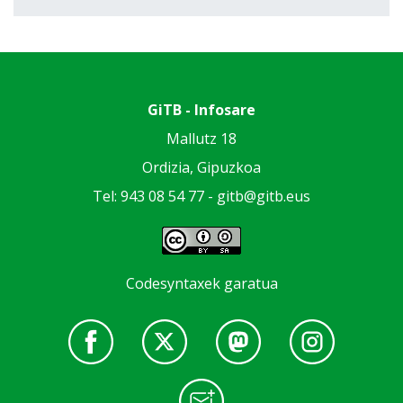
GiTB - Infosare
Mallutz 18
Ordizia, Gipuzkoa
Tel: 943 08 54 77 -
gitb@gitb.eus
Codesyntaxek garatua