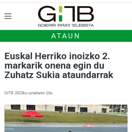
ATAUN
Euskal Herriko inoizko 2.
markarik onena egin du
Zuhatz Sukia ataundarrak
GITB
2023ko uztailaren 10a