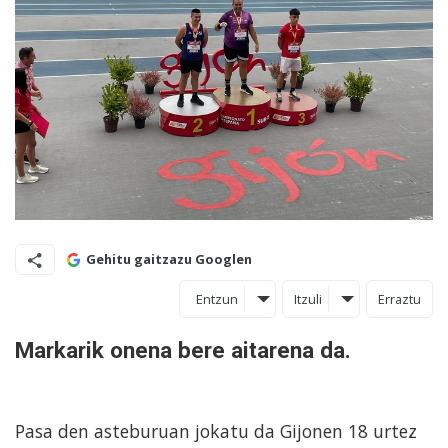
Gehitu gaitzazu Googlen
Entzun
Itzuli
Erraztu
Markarik onena bere aitarena da.
Pasa den asteburuan jokatu da Gijonen 18 urtez