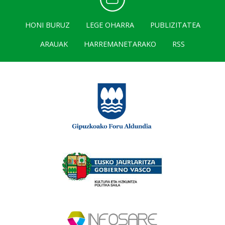
HONI BURUZ
LEGE OHARRA
PUBLIZITATEA
ARAUAK
HARREMANETARAKO
RSS