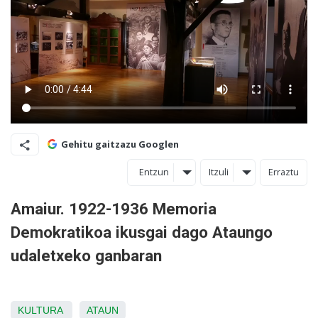
Gehitu gaitzazu Googlen
Entzun
Itzuli
Erraztu
Amaiur. 1922-1936 Memoria
Demokratikoa ikusgai dago Ataungo
udaletxeko ganbaran
KULTURA
ATAUN