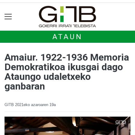
ATAUN
Amaiur. 1922-1936 Memoria
Demokratikoa ikusgai dago
Ataungo udaletxeko
ganbaran
GITB
2021eko azaroaren 19a