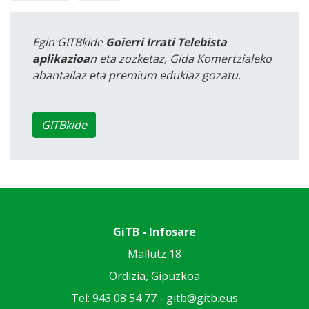
Egin GITBkide
Goierri Irrati Telebista
aplikazioa
n eta zozketaz, Gida Komertzialeko
abantailaz eta premium edukiaz gozatu.
GITBkide
GiTB - Infosare
Mallutz 18
Ordizia, Gipuzkoa
Tel: 943 08 54 77 -
gitb@gitb.eus