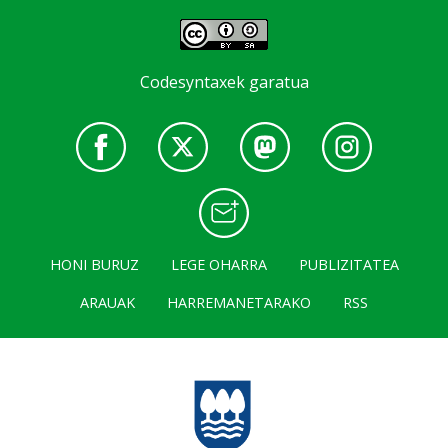
Codesyntaxek garatua
HONI BURUZ
LEGE OHARRA
PUBLIZITATEA
ARAUAK
HARREMANETARAKO
RSS