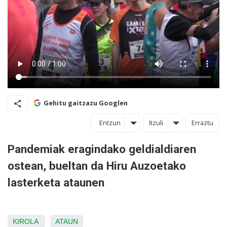
Gehitu gaitzazu Googlen
Entzun
Itzuli
Erraztu
Pandemiak eragindako geldialdiaren
ostean, bueltan da Hiru Auzoetako
lasterketa ataunen
KIROLA
ATAUN