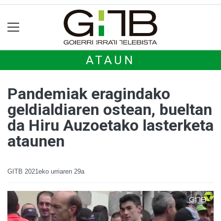
ATAUN
Pandemiak eragindako
geldialdiaren ostean, bueltan
da Hiru Auzoetako lasterketa
ataunen
GITB
2021eko urriaren 29a