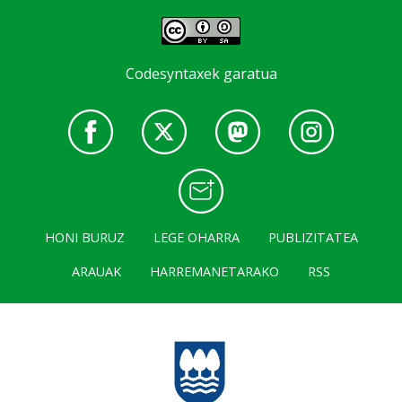
Codesyntaxek garatua
HONI BURUZ
LEGE OHARRA
PUBLIZITATEA
ARAUAK
HARREMANETARAKO
RSS