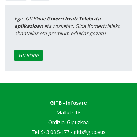
Egin GITBkide
Goierri Irrati Telebista
aplikazioa
n eta zozketaz, Gida Komertzialeko
abantailaz eta premium edukiaz gozatu.
GITBkide
GiTB - Infosare
Mallutz 18
Ordizia, Gipuzkoa
Tel: 943 08 54 77 -
gitb@gitb.eus