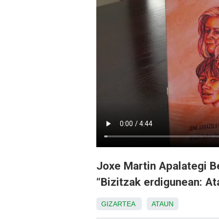
Joxe Martin Apalategi B
“Bizitzak erdigunean: At
GIZARTEA
ATAUN