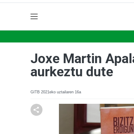
Joxe Martin Apal
aurkeztu dute
GITB
2021eko uztailaren 16a