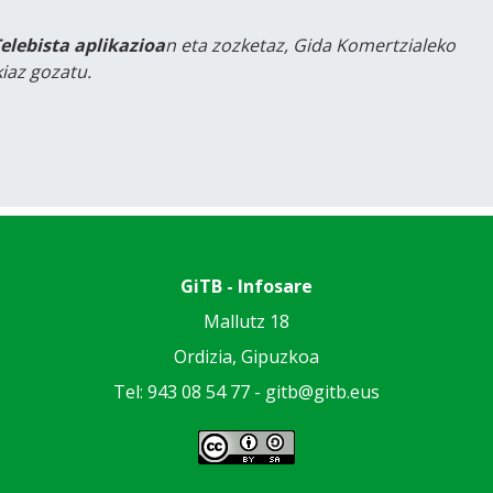
Telebista aplikazioa
n eta zozketaz, Gida Komertzialeko
iaz gozatu.
GiTB - Infosare
Mallutz 18
Ordizia, Gipuzkoa
Tel: 943 08 54 77 -
gitb@gitb.eus