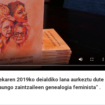
ekaren 2019ko deialdiko lana aurkeztu dute
aungo zaintzaileen genealogia feminista” .