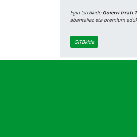
Egin GITBkide
Goierri Irrati 
abantailaz eta premium eduk
GITBkide