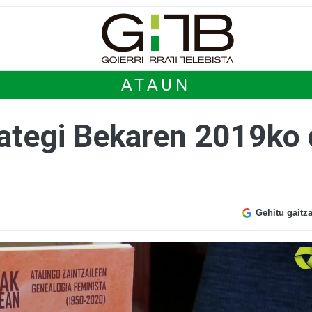
ATAUN
ategi Bekaren 2019ko d
Gehitu gaitz