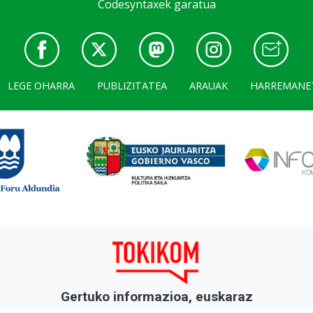
Codesyntaxek garatua
LEGE OHARRA
PUBLIZITATEA
ARAUAK
HARREMANE
Gertuko informazioa, euskaraz