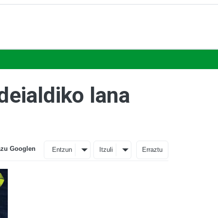
eialdiko lana
azu Googlen
Entzun
Itzuli
Erraztu