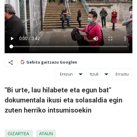
Gehitu gaitzazu Googlen
Entzun
Itzuli
Erraztu
"Bi urte, lau hilabete eta egun bat"
dokumentala ikusi eta solasaldia egin
zuten herriko intsumisoekin
GIZARTEA
ATAUN