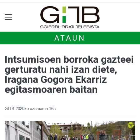
ATAUN
Intsumisoen borroka gazteei
gerturatu nahi izan diete,
Iragana Gogora Ekarriz
egitasmoaren baitan
GITB
2020ko azaroaren 16a