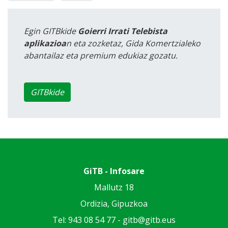
Egin GITBkide
Goierri Irrati Telebista
aplikazioa
n eta zozketaz, Gida Komertzialeko
abantailaz eta premium edukiaz gozatu.
GITBkide
GiTB - Infosare
Mallutz 18
Ordizia, Gipuzkoa
Tel: 943 08 54 77 -
gitb@gitb.eus