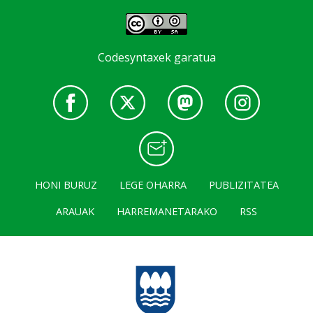
Codesyntaxek garatua
HONI BURUZ
LEGE OHARRA
PUBLIZITATEA
ARAUAK
HARREMANETARAKO
RSS