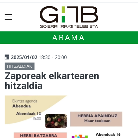
ARAMA
2025/01/02
18:30 - 20:00
HITZALDIAK
Zaporeak elkartearen
hitzaldia