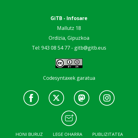
GiTB - Infosare
Mallutz 18
Ordizia, Gipuzkoa
Tel: 943 08 54 77 -
gitb@gitb.eus
Codesyntaxek garatua
HONI BURUZ
LEGE OHARRA
PUBLIZITATEA