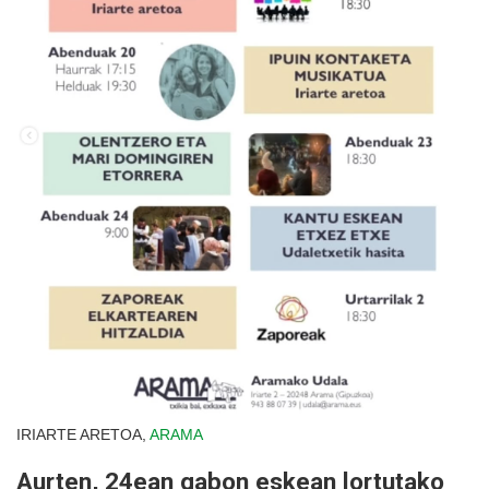
IRIARTE ARETOA,
ARAMA
Aurten, 24ean gabon eskean lortutako