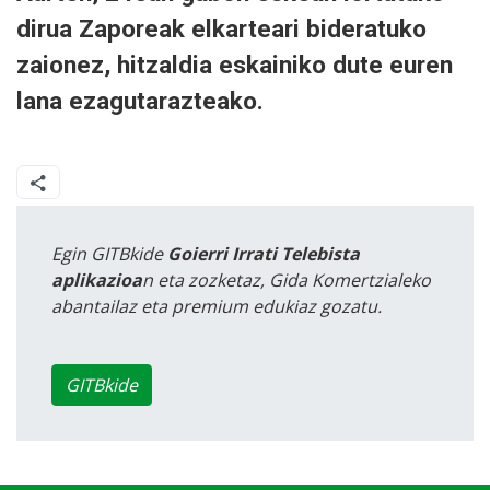
dirua Zaporeak elkarteari bideratuko
zaionez, hitzaldia eskainiko dute euren
lana ezagutarazteako.
Egin GITBkide
Goierri Irrati Telebista
aplikazioa
n eta zozketaz, Gida Komertzialeko
abantailaz eta premium edukiaz gozatu.
GITBkide