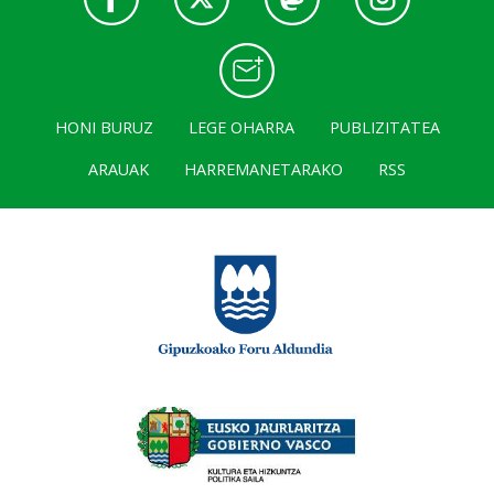
HONI BURUZ
LEGE OHARRA
PUBLIZITATEA
ARAUAK
HARREMANETARAKO
RSS