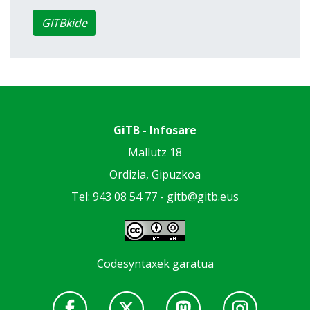
GITBkide
GiTB - Infosare
Mallutz 18
Ordizia, Gipuzkoa
Tel: 943 08 54 77 -
gitb@gitb.eus
Codesyntaxek garatua