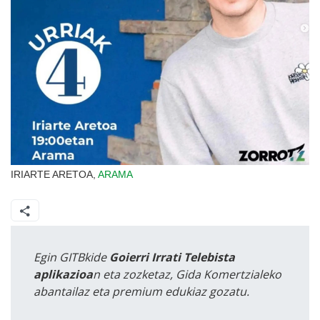
IRIARTE ARETOA,
ARAMA
Egin GITBkide
Goierri Irrati Telebista
aplikazioa
n eta zozketaz, Gida Komertzialeko
abantailaz eta premium edukiaz gozatu.