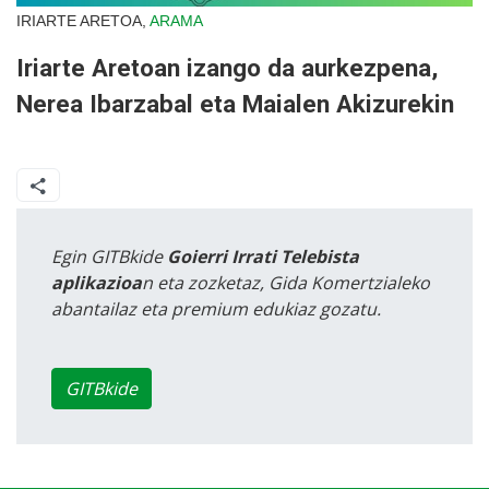
IRIARTE ARETOA,
ARAMA
Iriarte Aretoan izango da aurkezpena,
Nerea Ibarzabal eta Maialen Akizurekin
Egin GITBkide
Goierri Irrati Telebista
aplikazioa
n eta zozketaz, Gida Komertzialeko
abantailaz eta premium edukiaz gozatu.
GITBkide