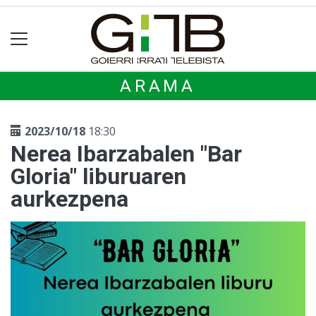
ARAMA
2023/10/18
18:30
Nerea Ibarzabalen "Bar
Gloria" liburuaren
aurkezpena