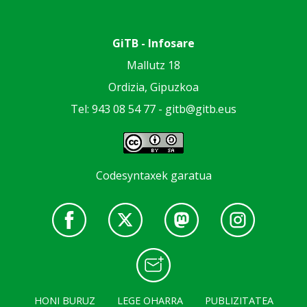
GiTB - Infosare
Mallutz 18
Ordizia, Gipuzkoa
Tel: 943 08 54 77 -
gitb@gitb.eus
Codesyntaxek garatua
HONI BURUZ
LEGE OHARRA
PUBLIZITATEA