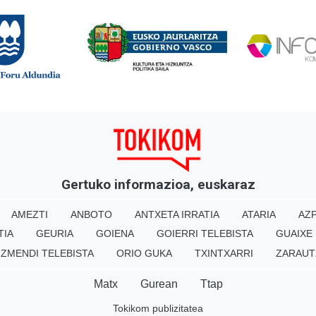
Gertuko informazioa, euskaraz
AMEZTI
ANBOTO
ANTXETA IRRATIA
ATARIA
AZP
TIA
GEURIA
GOIENA
GOIERRI TELEBISTA
GUAIXE
IZMENDI TELEBISTA
ORIO GUKA
TXINTXARRI
ZARAUT
Matx
Gurean
Ttap
Tokikom publizitatea