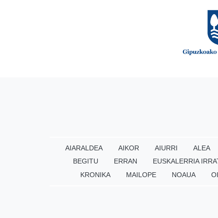
AIARALDEA
AIKOR
AIURRI
ALEA
BEGITU
ERRAN
EUSKALERRIA IRRA
KRONIKA
MAILOPE
NOAUA
O