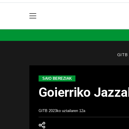
GITB
SAIO BEREZIAK
Goierriko Jazza
GITB
2023ko uztailaren 12a