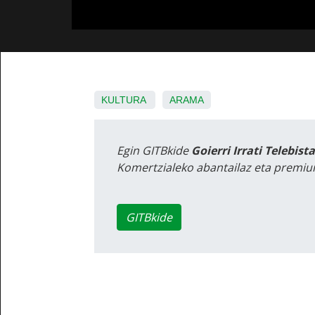
KULTURA
ARAMA
Egin GITBkide
Goierri Irrati Telebist
Komertzialeko abantailaz eta premiu
GITBkide