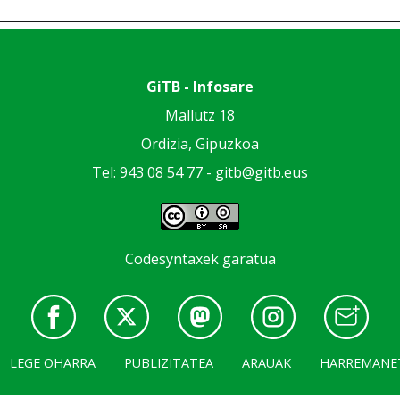
GiTB - Infosare
Mallutz 18
Ordizia, Gipuzkoa
Tel: 943 08 54 77 -
gitb@gitb.eus
Codesyntaxek garatua
LEGE OHARRA
PUBLIZITATEA
ARAUAK
HARREMANE