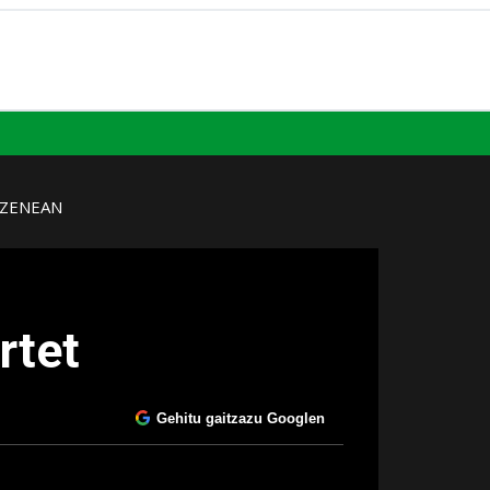
UZENEAN
rtet
Gehitu gaitzazu Googlen