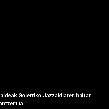
taldeak Goierriko Jazzaldiaren baitan
ontzertua.