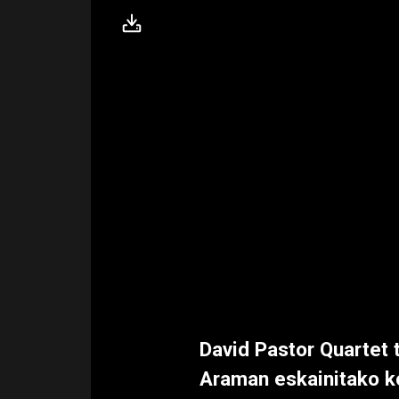
David Pastor Quartet 
Araman eskainitako k