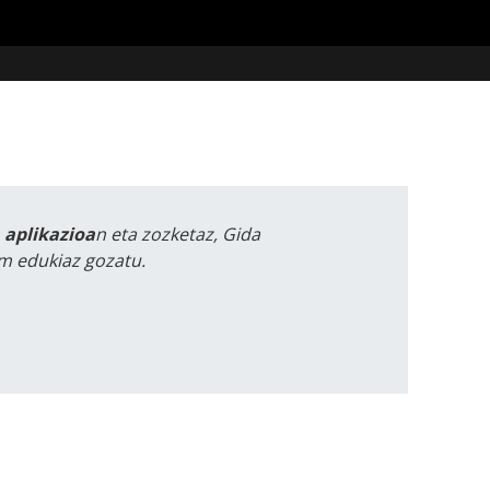
a aplikazioa
n eta zozketaz, Gida
m edukiaz gozatu.