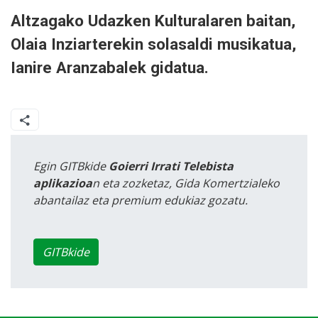
Altzagako Udazken Kulturalaren baitan,
Olaia Inziarterekin solasaldi musikatua,
Ianire Aranzabalek gidatua.
Egin GITBkide
Goierri Irrati Telebista
aplikazioa
n eta zozketaz, Gida Komertzialeko
abantailaz eta premium edukiaz gozatu.
GITBkide