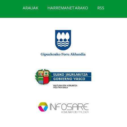
ARAUAK
HARREMANETARAKO
RSS