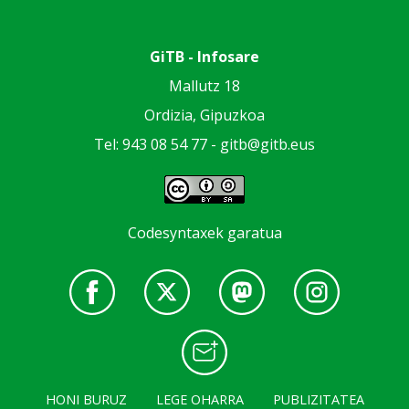
GiTB - Infosare
Mallutz 18
Ordizia, Gipuzkoa
Tel: 943 08 54 77 -
gitb@gitb.eus
Codesyntaxek garatua
HONI BURUZ
LEGE OHARRA
PUBLIZITATEA