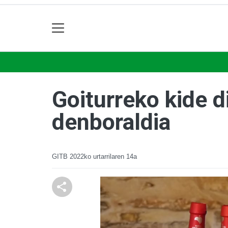
Goiturreko kide d
denboraldia
GITB
2022ko urtarrilaren 14a