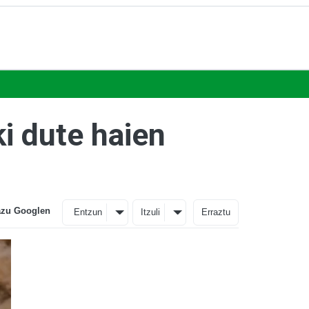
ki dute haien
azu Googlen
Entzun
Itzuli
Erraztu