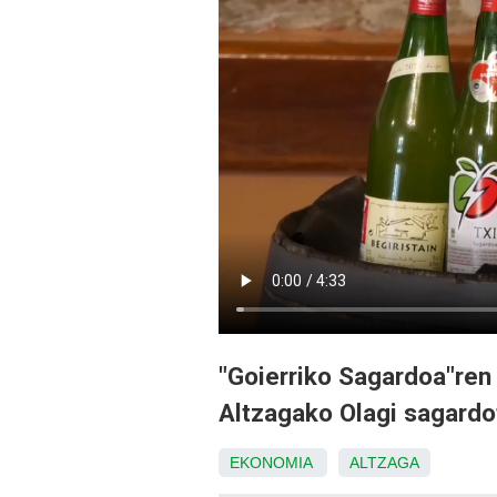
"Goierriko Sagardoa"ren
Altzagako Olagi sagardot
EKONOMIA
ALTZAGA