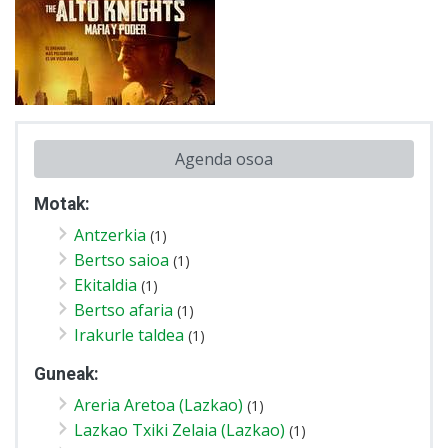
Agenda osoa
Motak:
Antzerkia
(1)
Bertso saioa
(1)
Ekitaldia
(1)
Bertso afaria
(1)
Irakurle taldea
(1)
Guneak:
Areria Aretoa (Lazkao)
(1)
Lazkao Txiki Zelaia (Lazkao)
(1)