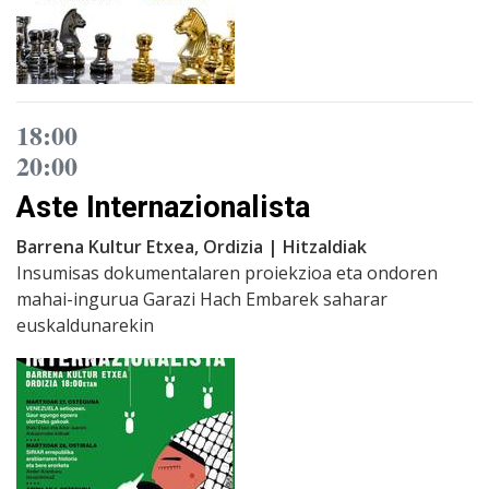
18:00
20:00
Aste Internazionalista
Barrena Kultur Etxea, Ordizia | Hitzaldiak
Insumisas dokumentalaren proiekzioa eta ondoren
mahai-ingurua Garazi Hach Embarek saharar
euskaldunarekin