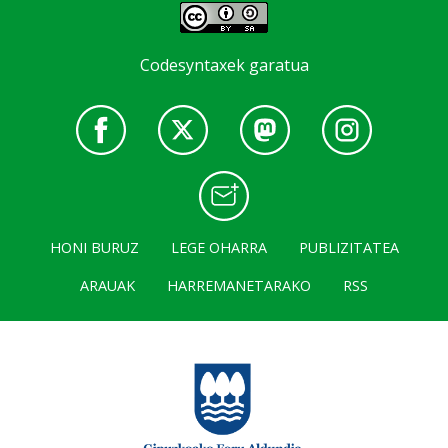
Codesyntaxek garatua
HONI BURUZ
LEGE OHARRA
PUBLIZITATEA
ARAUAK
HARREMANETARAKO
RSS