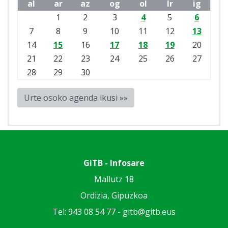
al
ar
az
og
ol
lr
ig
1
2
3
4
5
6
7
8
9
10
11
12
13
14
15
16
17
18
19
20
21
22
23
24
25
26
27
28
29
30
Urte osoko agenda ikusi »»
GiTB - Infosare
Mallutz 18
Ordizia, Gipuzkoa
Tel: 943 08 54 77 -
gitb@gitb.eus