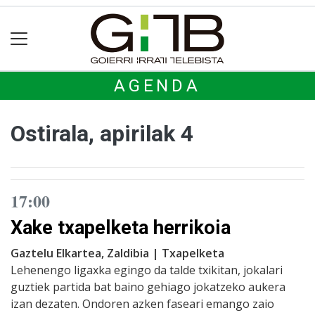
AGENDA
Ostirala, apirilak 4
17:00
Xake txapelketa herrikoia
Gaztelu Elkartea, Zaldibia | Txapelketa
Lehenengo ligaxka egingo da talde txikitan, jokalari
guztiek partida bat baino gehiago jokatzeko aukera
izan dezaten. Ondoren azken faseari emango zaio