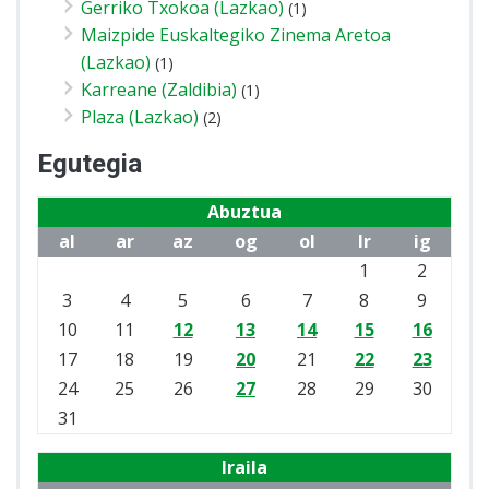
Gerriko Txokoa (Lazkao)
(1)
Maizpide Euskaltegiko Zinema Aretoa
(Lazkao)
(1)
Karreane (Zaldibia)
(1)
Plaza (Lazkao)
(2)
Egutegia
Abuztua
al
ar
az
og
ol
lr
ig
1
2
3
4
5
6
7
8
9
10
11
12
13
14
15
16
17
18
19
20
21
22
23
24
25
26
27
28
29
30
31
Iraila