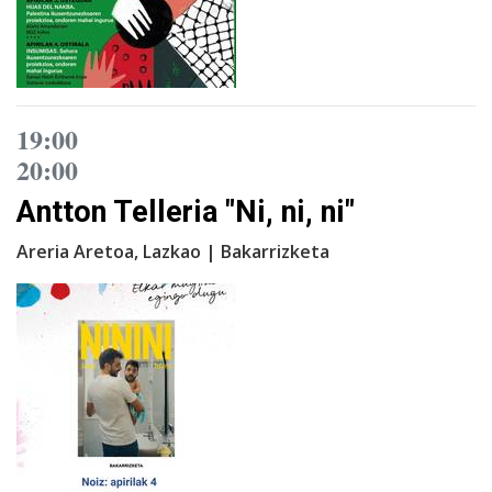
19:00
20:00
Antton Telleria "Ni, ni, ni"
Areria Aretoa, Lazkao | Bakarrizketa