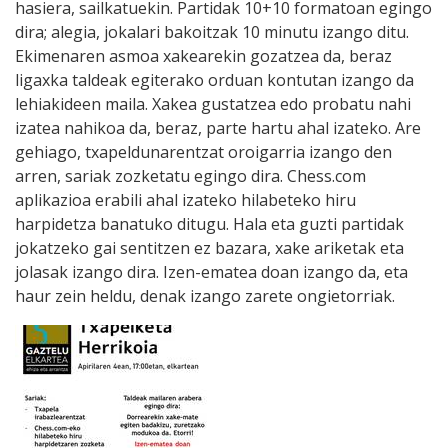
hasiera, sailkatuekin. Partidak 10+10 formatoan egingo
dira; alegia, jokalari bakoitzak 10 minutu izango ditu.
Ekimenaren asmoa xakearekin gozatzea da, beraz
ligaxka taldeak egiterako orduan kontutan izango da
lehiakideen maila. Xakea gustatzea edo probatu nahi
izatea nahikoa da, beraz, parte hartu ahal izateko. Are
gehiago, txapeldunarentzat oroigarria izango den
arren, sariak zozketatu egingo dira. Chess.com
aplikazioa erabili ahal izateko hilabeteko hiru
harpidetza banatuko ditugu. Hala eta guzti partidak
jokatzeko gai sentitzen ez bazara, xake ariketak eta
jolasak izango dira. Izen-ematea doan izango da, eta
haur zein heldu, denak izango zarete ongietorriak.