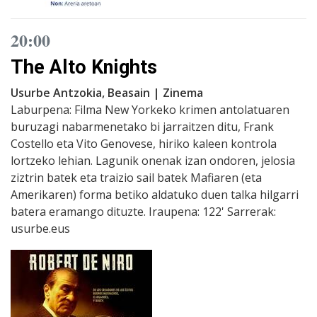
20:00
The Alto Knights
Usurbe Antzokia, Beasain | Zinema
Laburpena: Filma New Yorkeko krimen antolatuaren
buruzagi nabarmenetako bi jarraitzen ditu, Frank
Costello eta Vito Genovese, hiriko kaleen kontrola
lortzeko lehian. Lagunik onenak izan ondoren, jelosia
ziztrin batek eta traizio sail batek Mafiaren (eta
Amerikaren) forma betiko aldatuko duen talka hilgarri
batera eramango dituzte. Iraupena: 122' Sarrerak:
usurbe.eus